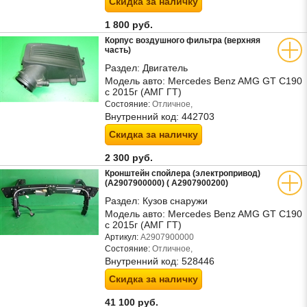
Скидка за наличку
1 800 руб.
Корпус воздушного фильтра (верхняя
часть)
Раздел:
Двигатель
Модель авто:
Mercedes Benz AMG GT C190
с 2015г (АМГ ГТ)
Состояние:
Отличное,
Внутренний код:
442703
Скидка за наличку
2 300 руб.
Кронштейн спойлера (электропривод)
(A2907900000) ( A2907900200)
Раздел:
Кузов снаружи
Модель авто:
Mercedes Benz AMG GT C190
с 2015г (АМГ ГТ)
Артикул:
A2907900000
Состояние:
Отличное,
Внутренний код:
528446
Скидка за наличку
41 100 руб.