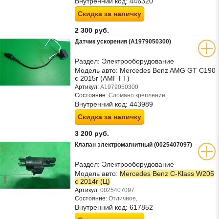
Внутренний код:
446320
Скидка за наличку
2 300 руб.
Датчик ускорения (A1979050300)
Раздел:
Электрооборудование
Модель авто:
Mercedes Benz AMG GT C190
с 2015г (АМГ ГТ)
Артикул:
A1979050300
Состояние:
Сломано крепление,
Внутренний код:
443989
Скидка за наличку
3 200 руб.
Клапан электромагнитный (0025407097)
Раздел:
Электрооборудование
Модель авто:
Mercedes Benz C-Klass W205
с 2014г (Ц)
Артикул:
0025407097
Состояние:
Отличное,
Внутренний код:
617852