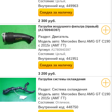
Состояние:
Целый,
Внутренний код:
449963
Скидка за наличку
2 300 руб.
Патрубок воздушного фильтра (правый)
(A1780940397)
Раздел:
Двигатель
Модель авто:
Mercedes Benz AMG GT C190
с 2015г (АМГ ГТ)
Артикул:
A1780940397
Состояние:
Целый,
Внутренний код:
441951
Скидка за наличку
3 200 руб.
Патрубок системы охлаждения
Раздел:
Система охлаждения
Модель авто:
Mercedes Benz AMG GT C190
с 2015г (АМГ ГТ)
Состояние:
Отличное,
Внутренний код:
448750