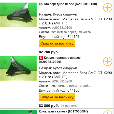
Крыло переднее левое (A2908810100)
Раздел:
Кузов снаружи
Модель авто:
Mercedes Benz AMG GT X290
с 2018г (АМГ ГТ)
Артикул:
A2908810100
Состояние:
замята передняя часть
Внутренний код:
644101
Скидка за наличку
82 700 руб.
%
Крыло переднее правое
(A2908810200)
Раздел:
Кузов снаружи
Модель авто:
Mercedes Benz AMG GT X290
с 2018г (АМГ ГТ)
Артикул:
A2908810200
Состояние:
немного подмято ребро
Внутренний код:
644103
Скидка за наличку
83 800 руб.
85 000 руб.
Крюк замка капота (9017500084)