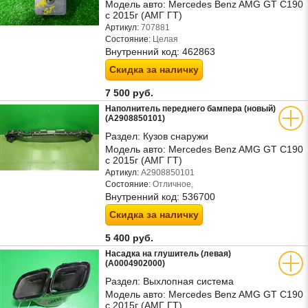
Модель авто:
Mercedes Benz AMG GT C190
с 2015г (АМГ ГТ)
Артикул:
707881
Состояние:
Целая
Внутренний код:
462863
Скидка за наличку
7 500 руб.
Наполнитель переднего бампера (новый)
(A2908850101)
Раздел:
Кузов снаружи
Модель авто:
Mercedes Benz AMG GT C190
с 2015г (АМГ ГТ)
Артикул:
A2908850101
Состояние:
Отличное,
Внутренний код:
536700
Скидка за наличку
5 400 руб.
Насадка на глушитель (левая)
(A0004902000)
Раздел:
Выхлопная система
Модель авто:
Mercedes Benz AMG GT C190
с 2015г (АМГ ГТ)