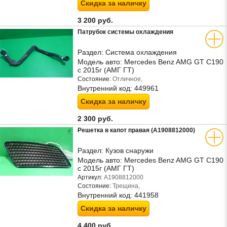
Скидка за наличку
3 200 руб.
Патрубок системы охлаждения
Раздел:
Система охлаждения
Модель авто:
Mercedes Benz AMG GT C190
с 2015г (АМГ ГТ)
Состояние:
Отличное,
Внутренний код:
449961
Скидка за наличку
2 300 руб.
Решетка в капот правая (A1908812000)
Раздел:
Кузов снаружи
Модель авто:
Mercedes Benz AMG GT C190
с 2015г (АМГ ГТ)
Артикул:
A1908812000
Состояние:
Трещина,
Внутренний код:
441958
Скидка за наличку
4 400 руб.