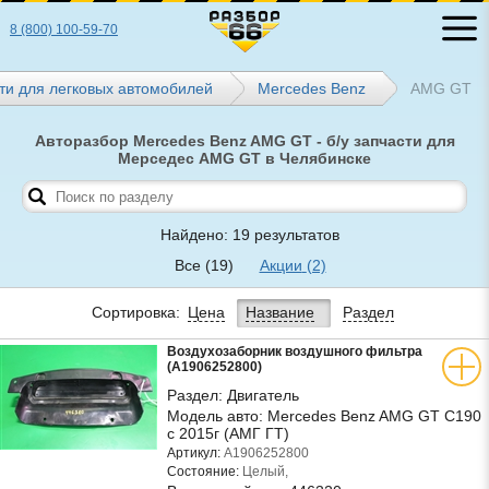
8 (800) 100-59-70
ти для легковых автомобилей
Mercedes Benz
AMG GT
Авторазбор Mercedes Benz AMG GT - б/у запчасти для
Мерседес AMG GT в Челябинске
Найдено: 19 результатов
Все
(19)
Акции
(2)
Сортировка:
Цена
Название
Раздел
Воздухозаборник воздушного фильтра
(A1906252800)
Раздел:
Двигатель
Модель авто:
Mercedes Benz AMG GT C190
с 2015г (АМГ ГТ)
Артикул:
A1906252800
Состояние:
Целый,