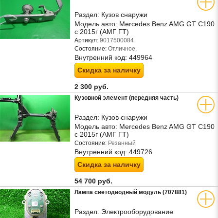
Раздел:
Кузов снаружи
Модель авто:
Mercedes Benz AMG GT C190
с 2015г (АМГ ГТ)
Артикул:
9017500084
Состояние:
Отличное,
Внутренний код:
449964
Скидка за наличку
2 300 руб.
Кузовной элемент (передняя часть)
Раздел:
Кузов снаружи
Модель авто:
Mercedes Benz AMG GT C190
с 2015г (АМГ ГТ)
Состояние:
Резанный
Внутренний код:
449726
Скидка за наличку
54 700 руб.
Лампа светодиодный модуль (707881)
Раздел:
Электрооборудование