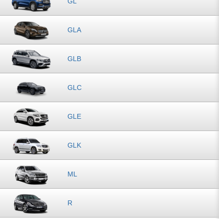
GL
GLA
GLB
GLC
GLE
GLK
ML
R