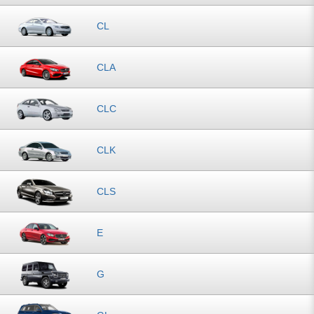
CL
CLA
CLC
CLK
CLS
E
G