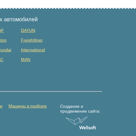
ых автомобилей
AF
DAYUN
ton
Freightliner
undai
International
AC
MAN
tsubishi
Renault
DAC
Shacman (shaanxi)
lvo
Yuejin
амаз
Погрузчик
ти
Машины в разборе
Создание и
продвижение сайта: