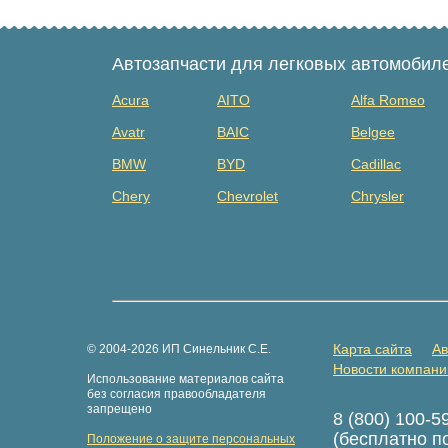
Автозапчасти для легковых автомобил
Acura
AITO
Alfa Romeo
Avatr
BAIC
Belgee
BMW
BYD
Cadillac
Chery
Chevrolet
Chrysler
Dacia
Daewoo
Datsun
Dongfeng
Evolute
Exeed
Fiat
Ford
Foton
GAZ
Geely
Genesis
Карта сайта
Ав
© 2004-2026 ИП Синельник С.Е.
Great Wall
Haima
Haval
Новости компани
Использование материалов сайта
Hongqi
Hummer
Hyundai
без согласия правообладателя
запрещено
8 (800) 100-5
Isuzu
Iveco
JAC
(бесплатно п
Положение о защите персональных