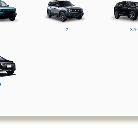
T2
X70
0