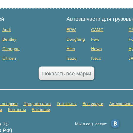
ей
Автозапчасти для грузов
Audi
BPW
CAMC
D
Bentley
Dongfeng
Faw
Fo
Changan
Hino
Howo
Hy
Citroen
Isuzu
Iveco
J
Dodge
MAZ
Mercedes Benz
Mi
Показать все марки
FAW
Sany
Scania
S
GAC
SHANQI
Sitrak
Vo
GMC
ГАЗ
ЗИЛ
К
тосервис
Продажа авто
Реквизиты
Все услуги
Автозапчас
Honda
Прицепы
и
Контакты
Вакансии
Infiniti
9-70
Мы в соц. сетях:
Jaecoo
о РФ)