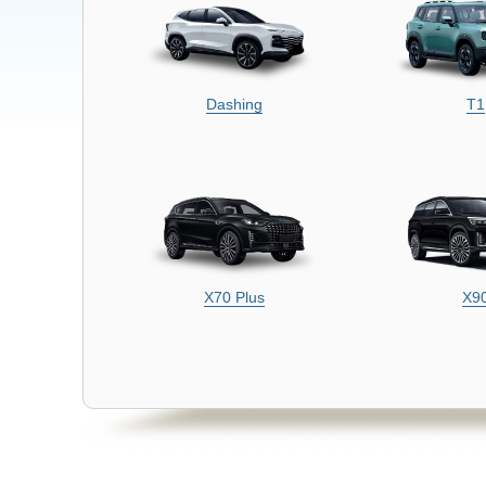
Dashing
T1
X70 Plus
X9