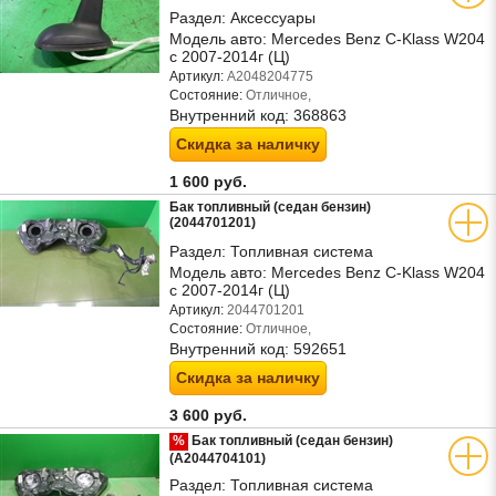
Раздел:
Аксессуары
Модель авто:
Mercedes Benz C-Klass W204
с 2007-2014г (Ц)
Артикул:
A2048204775
Состояние:
Отличное,
Внутренний код:
368863
Скидка за наличку
1 600 руб.
Бак топливный (седан бензин)
(2044701201)
Раздел:
Топливная система
Модель авто:
Mercedes Benz C-Klass W204
с 2007-2014г (Ц)
Артикул:
2044701201
Состояние:
Отличное,
Внутренний код:
592651
Скидка за наличку
3 600 руб.
%
Бак топливный (седан бензин)
(A2044704101)
Раздел:
Топливная система