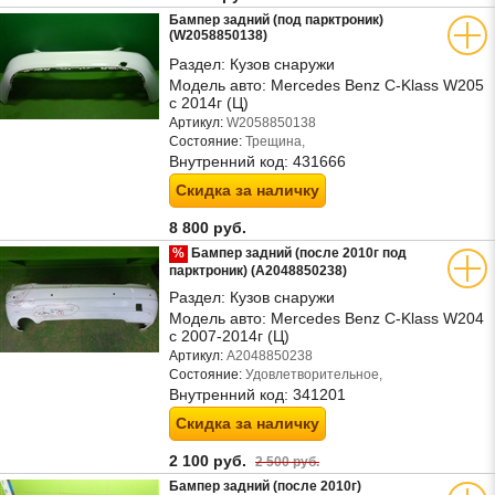
Бампер задний (под парктроник)
(W2058850138)
Раздел:
Кузов снаружи
Модель авто:
Mercedes Benz C-Klass W205
с 2014г (Ц)
Артикул:
W2058850138
Состояние:
Трещина,
Внутренний код:
431666
Скидка за наличку
8 800 руб.
%
Бампер задний (после 2010г под
парктроник) (A2048850238)
Раздел:
Кузов снаружи
Модель авто:
Mercedes Benz C-Klass W204
с 2007-2014г (Ц)
Артикул:
A2048850238
Состояние:
Удовлетворительное,
Внутренний код:
341201
Скидка за наличку
2 100 руб.
2 500 руб.
Бампер задний (после 2010г)