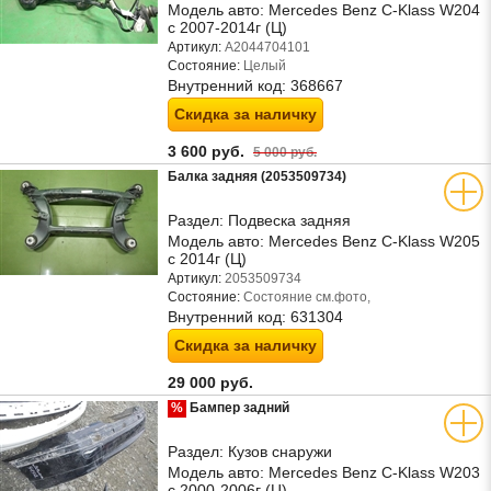
Модель авто:
Mercedes Benz C-Klass W204
с 2007-2014г (Ц)
Артикул:
A2044704101
Состояние:
Целый
Внутренний код:
368667
Скидка за наличку
3 600 руб.
5 000 руб.
Балка задняя (2053509734)
Раздел:
Подвеска задняя
Модель авто:
Mercedes Benz C-Klass W205
с 2014г (Ц)
Артикул:
2053509734
Состояние:
Состояние см.фото,
Внутренний код:
631304
Скидка за наличку
29 000 руб.
%
Бампер задний
Раздел:
Кузов снаружи
Модель авто:
Mercedes Benz C-Klass W203
с 2000-2006г (Ц)