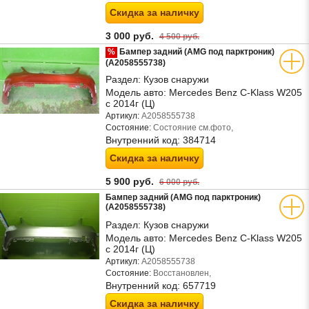
Скидка за наличку
3 000 руб.
4 500 руб.
%
Бампер задний (AMG под парктроник)
(A2058555738)
Раздел:
Кузов снаружи
Модель авто:
Mercedes Benz C-Klass W205
с 2014г (Ц)
Артикул:
A2058555738
Состояние:
Состояние см.фото,
Внутренний код:
384714
Скидка за наличку
5 900 руб.
6 000 руб.
Бампер задний (AMG под парктроник)
(A2058555738)
Раздел:
Кузов снаружи
Модель авто:
Mercedes Benz C-Klass W205
с 2014г (Ц)
Артикул:
A2058555738
Состояние:
Восстановлен,
Внутренний код:
657719
Скидка за наличку