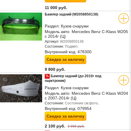
11 000 руб.
Бампер задний (W2058850138)
Раздел:
Кузов снаружи
Модель авто:
Mercedes Benz C-Klass W205
с 2014г (Ц)
Артикул:
W2058850138
Состояние:
Подмят,
Внутренний код:
478300
Скидка за наличку
9 800 руб.
%
Бампер задний (до 2010г под
парктроник)
Раздел:
Кузов снаружи
Модель авто:
Mercedes Benz C-Klass W204
с 2007-2014г (Ц)
Состояние:
Состояние см.фото,
Внутренний код:
079954
Скидка за наличку
2 100 руб.
3 000 руб.