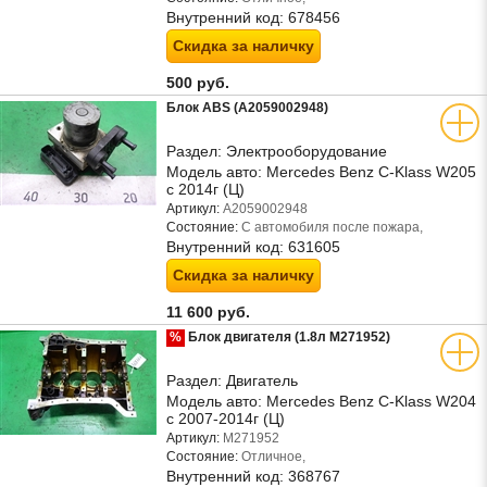
Внутренний код:
678456
Скидка за наличку
500 руб.
Блок ABS (A2059002948)
Раздел:
Электрооборудование
Модель авто:
Mercedes Benz C-Klass W205
с 2014г (Ц)
Артикул:
A2059002948
Состояние:
С автомобиля после пожара,
Внутренний код:
631605
Скидка за наличку
11 600 руб.
%
Блок двигателя (1.8л M271952)
Раздел:
Двигатель
Модель авто:
Mercedes Benz C-Klass W204
с 2007-2014г (Ц)
Артикул:
M271952
Состояние:
Отличное,
Внутренний код:
368767