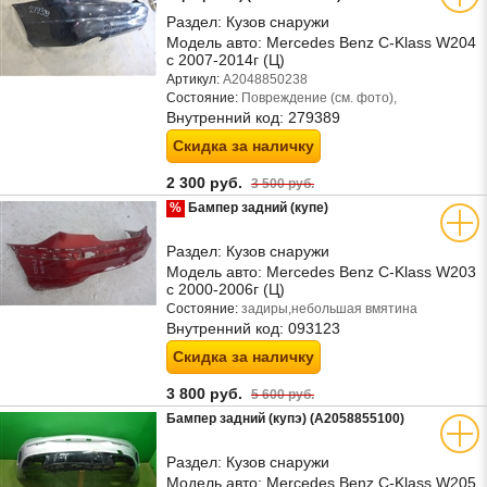
Раздел:
Кузов снаружи
Модель авто:
Mercedes Benz C-Klass W204
с 2007-2014г (Ц)
Артикул:
A2048850238
Состояние:
Повреждение (см. фото),
Внутренний код:
279389
Скидка за наличку
2 300 руб.
3 500 руб.
%
Бампер задний (купе)
Раздел:
Кузов снаружи
Модель авто:
Mercedes Benz C-Klass W203
с 2000-2006г (Ц)
Состояние:
задиры,небольшая вмятина
Внутренний код:
093123
Скидка за наличку
3 800 руб.
5 600 руб.
Бампер задний (купэ) (A2058855100)
Раздел:
Кузов снаружи
Модель авто:
Mercedes Benz C-Klass W205