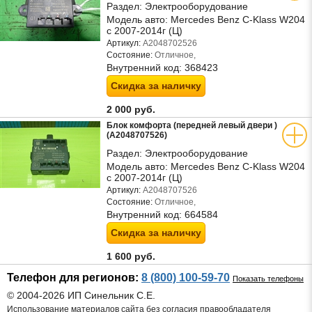
Раздел:
Электрооборудование
Модель авто:
Mercedes Benz C-Klass W204
с 2007-2014г (Ц)
Артикул:
A2048702526
Состояние:
Отличное,
Внутренний код:
368423
Скидка за наличку
2 000 руб.
Блок комфорта (передней левый двери )
(A2048707526)
Раздел:
Электрооборудование
Модель авто:
Mercedes Benz C-Klass W204
с 2007-2014г (Ц)
Артикул:
A2048707526
Состояние:
Отличное,
Внутренний код:
664584
Скидка за наличку
1 600 руб.
Телефон для регионов:
8 (800) 100-59-70
Показать телефоны
© 2004-2026 ИП Синельник С.Е.
Использование материалов сайта без согласия правообладателя