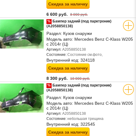
Скидка за наличку
6 600 руб.
8 000 руб.
%
Бампер задний (под парктроник)
(A2058850138)
Раздел:
Кузов снаружи
Модель авто:
Mercedes Benz C-Klass W205
с 2014г (Ц)
Артикул:
A2058850138
Состояние:
Состояние см.фото,
Внутренний код:
324118
Скидка за наличку
8 300 руб.
10 000 руб.
%
Бампер задний (под парктроник)
(A2058850138)
Раздел:
Кузов снаружи
Модель авто:
Mercedes Benz C-Klass W205
с 2014г (Ц)
Артикул:
A2058850138
Состояние:
небольшая трещина
Внутренний код:
322545
Скидка за наличку