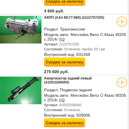
Скидка за наличку
3 600 руб.
АКПП (4.0л M177.980) (2222707205)
Раздел:
Трансмиссия
Модель авто:
Mercedes Benz C-Klass W205
с 2014г (Ц)
Артикул:
2222707205
Состояние:
Отличное, пробег 20 т.км
Внутренний код:
631348
Скидка за наличку
275 600 руб.
Амортизатор задний левый
(A2053206000)
Раздел:
Подвеска задняя
Модель авто:
Mercedes Benz C-Klass W205
с 2014г (Ц)
Артикул:
A2053206000
Состояние:
Отличное,
Внутренний код:
509006
Скидка за наличку