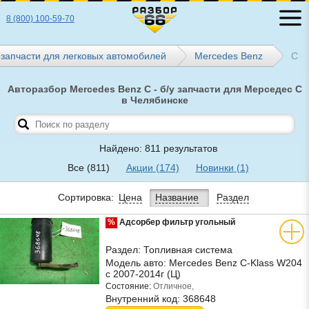
8 (800) 100-59-70
озапчасти для легковых автомобилей
Mercedes Benz
C
Авторазбор Mercedes Benz C - б/у запчасти для Мерседес C
в Челябинске
Найдено: 811 результатов
Все
(811)
Акции
(174)
Новинки
(1)
Сортировка:
Цена
Название
Раздел
%
Адсорбер фильтр угольный
Раздел:
Топливная система
Модель авто:
Mercedes Benz C-Klass W204
с 2007-2014г (Ц)
Состояние:
Отличное,
Внутренний код:
368648