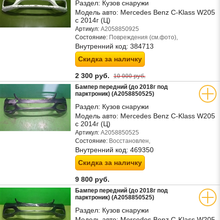
Раздел:
Кузов снаружи
Модель авто:
Mercedes Benz C-Klass W205
с 2014г (Ц)
Артикул:
A2058850925
Состояние:
Повреждения (см.фото),
Внутренний код:
384713
Скидка за наличку
2 300 руб.
10 000 руб.
Бампер передний (до 2018г под
парктроник) (A2058850525)
Раздел:
Кузов снаружи
Модель авто:
Mercedes Benz C-Klass W205
с 2014г (Ц)
Артикул:
A2058850525
Состояние:
Восстановлен,
Внутренний код:
469350
Скидка за наличку
9 800 руб.
Бампер передний (до 2018г под
парктроник) (A2058850525)
Раздел:
Кузов снаружи
Модель авто:
Mercedes Benz C-Klass W205