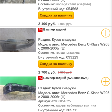
Состояние:
шоркнут слева (см.фото)
Внутренний код:
054568
Скидка за наличку
2 100 руб.
3 000 руб.
%
Бампер задний
Раздел:
Кузов снаружи
Модель авто:
Mercedes Benz C-Klass W203
с 2000-2006г (Ц)
Состояние:
трещины,задиры
Внутренний код:
093129
Скидка за наличку
1 700 руб.
2 500 руб.
%
Бампер задний (A2038851625)
Раздел:
Кузов снаружи
Модель авто:
Mercedes Benz C-Klass W203
с 2000-2006г (Ц)
Артикул:
A2038851625
Состояние:
задиры небольшая вмятина
Внутренний код:
305711