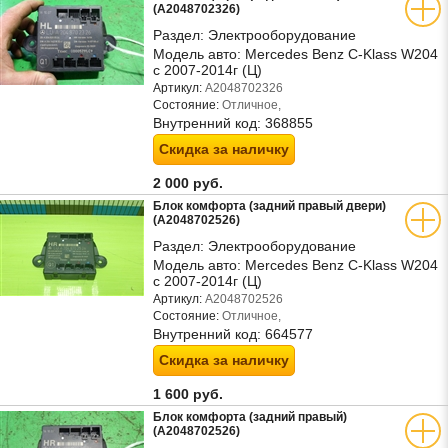
(A2048702326)
Раздел:
Электрооборудование
Модель авто:
Mercedes Benz C-Klass W204
с 2007-2014г (Ц)
Артикул:
A2048702326
Состояние:
Отличное,
Внутренний код:
368855
Скидка за наличку
2 000 руб.
Блок комфорта (задний правый двери)
(A2048702526)
Раздел:
Электрооборудование
Модель авто:
Mercedes Benz C-Klass W204
с 2007-2014г (Ц)
Артикул:
A2048702526
Состояние:
Отличное,
Внутренний код:
664577
Скидка за наличку
1 600 руб.
Блок комфорта (задний правый)
(A2048702526)