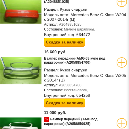
(A2048851025)
Раздел:
Кузов снаружи
Модель авто:
Mercedes Benz C-Klass W204
с 2007-2014г (Ц)
Артикул:
A2048851025
Состояние:
Мелкие царапины,
Внутренний код:
664472
Скидка за наличку
16 600 руб.
Бампер передний (AMG 63 купе под
парктроник) (A2058854700)
Раздел:
Кузов снаружи
Модель авто:
Mercedes Benz C-Klass W205
с 2014г (Ц)
Артикул:
A2058854700
Состояние:
Восстановлен,
Внутренний код:
654258
Скидка за наличку
11 000 руб.
%
Бампер передний (AMG под
парктроник) (A2058850925)