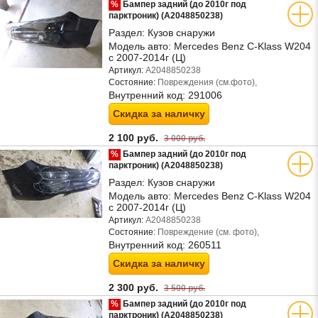
%
Бампер задний (до 2010г под
парктроник) (A2048850238)
Раздел:
Кузов снаружи
Модель авто:
Mercedes Benz C-Klass W204
с 2007-2014г (Ц)
Артикул:
A2048850238
Состояние:
Повреждения (см.фото),
Внутренний код:
291006
Скидка за наличку
2 100 руб.
3 000 руб.
%
Бампер задний (до 2010г под
парктроник) (A2048850238)
Раздел:
Кузов снаружи
Модель авто:
Mercedes Benz C-Klass W204
с 2007-2014г (Ц)
Артикул:
A2048850238
Состояние:
Повреждение (см. фото),
Внутренний код:
260511
Скидка за наличку
2 300 руб.
3 500 руб.
%
Бампер задний (до 2010г под
парктроник) (A2048850238)