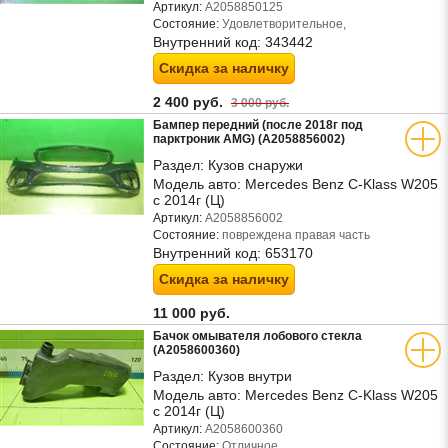
Артикул:
A2058850125
Состояние:
Удовлетворительное,
Внутренний код:
343442
Скидка за наличку
2 400 руб.
3 000 руб.
Бампер передний (после 2018г под
парктроник AMG) (A2058856002)
Раздел:
Кузов снаружи
Модель авто:
Mercedes Benz C-Klass W205
с 2014г (Ц)
Артикул:
A2058856002
Состояние:
повреждена правая часть
Внутренний код:
653170
Скидка за наличку
11 000 руб.
Бачок омывателя лобового стекла
(A2058600360)
Раздел:
Кузов внутри
Модель авто:
Mercedes Benz C-Klass W205
с 2014г (Ц)
Артикул:
A2058600360
Состояние:
Отличное,