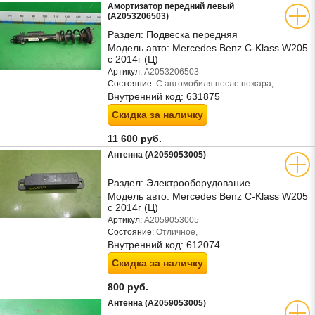
Амортизатор передний левый
(A2053206503)
Раздел:
Подвеска передняя
Модель авто:
Mercedes Benz C-Klass W205
с 2014г (Ц)
Артикул:
A2053206503
Состояние:
С автомобиля после пожара,
Внутренний код:
631875
Скидка за наличку
11 600 руб.
Антенна (A2059053005)
Раздел:
Электрооборудование
Модель авто:
Mercedes Benz C-Klass W205
с 2014г (Ц)
Артикул:
A2059053005
Состояние:
Отличное,
Внутренний код:
612074
Скидка за наличку
800 руб.
Антенна (A2059053005)