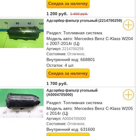
Скидка за наличку
1 200 руб.
1 400 руб.
Адсорбер фильтр угольный (2214700259)
Раздел:
Топливная система
Модель авто:
Mercedes Benz C-Klass W204
с 2007-2014г (Ц)
Артикул:
2214700259
Состояние:
Отличное,
Внутренний код:
668801
Остаток:
4 шт.
Скидка за наличку
1 700 руб.
Адсорбер фильтр угольный
(A0004705000)
Раздел:
Топливная система
Модель авто:
Mercedes Benz C-Klass W205
с 2014г (Ц)
Артикул:
A0004705000
Состояние:
Отличное,
Внутренний код:
631600