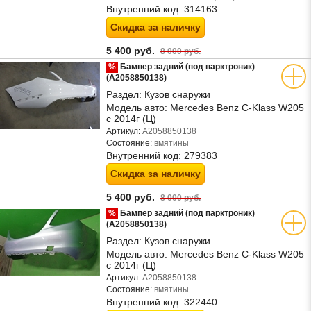
Внутренний код:
314163
Скидка за наличку
5 400 руб.
8 000 руб.
%
Бампер задний (под парктроник)
(A2058850138)
Раздел:
Кузов снаружи
Модель авто:
Mercedes Benz C-Klass W205
с 2014г (Ц)
Артикул:
A2058850138
Состояние:
вмятины
Внутренний код:
279383
Скидка за наличку
5 400 руб.
8 000 руб.
%
Бампер задний (под парктроник)
(A2058850138)
Раздел:
Кузов снаружи
Модель авто:
Mercedes Benz C-Klass W205
с 2014г (Ц)
Артикул:
A2058850138
Состояние:
вмятины
Внутренний код:
322440