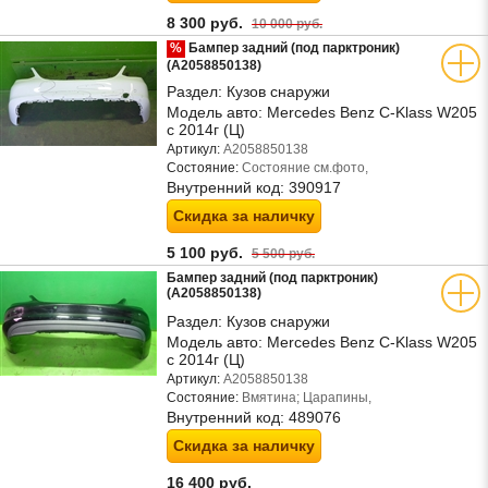
8 300 руб.
10 000 руб.
%
Бампер задний (под парктроник)
(A2058850138)
Раздел:
Кузов снаружи
Модель авто:
Mercedes Benz C-Klass W205
с 2014г (Ц)
Артикул:
A2058850138
Состояние:
Состояние см.фото,
Внутренний код:
390917
Скидка за наличку
5 100 руб.
5 500 руб.
Бампер задний (под парктроник)
(A2058850138)
Раздел:
Кузов снаружи
Модель авто:
Mercedes Benz C-Klass W205
с 2014г (Ц)
Артикул:
A2058850138
Состояние:
Вмятина; Царапины,
Внутренний код:
489076
Скидка за наличку
16 400 руб.