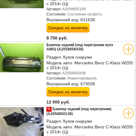
с 2014г (Ц)
Артикул:
A2058855100
Состояние:
Состояние см.фото,
Внутренний код:
631638
Скидка за наличку
8 700 руб.
Бампер задний (под парктроник купэ
AMG) (A2058858438)
Раздел:
Кузов снаружи
Модель авто:
Mercedes Benz C-Klass W205
с 2014г (Ц)
Артикул:
A2058858438
Состояние:
Ремонтировался,
Внутренний код:
673038
Скидка за наличку
12 000 руб.
%
Бампер задний (под парктроник)
(A2058850138)
Раздел:
Кузов снаружи
Модель авто:
Mercedes Benz C-Klass W205
с 2014г (Ц)