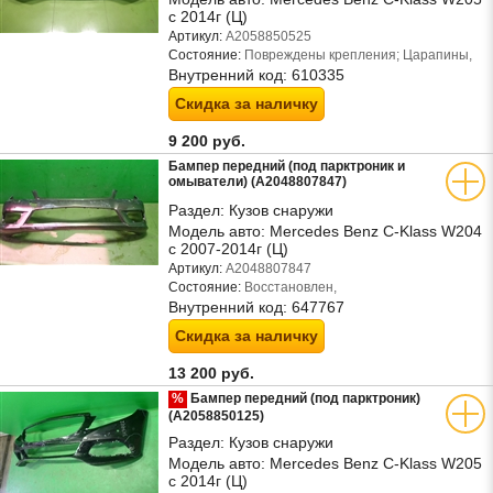
с 2014г (Ц)
Артикул:
A2058850525
Состояние:
Повреждены крепления; Царапины,
Внутренний код:
610335
Скидка за наличку
9 200 руб.
Бампер передний (под парктроник и
омыватели) (A2048807847)
Раздел:
Кузов снаружи
Модель авто:
Mercedes Benz C-Klass W204
с 2007-2014г (Ц)
Артикул:
A2048807847
Состояние:
Восстановлен,
Внутренний код:
647767
Скидка за наличку
13 200 руб.
%
Бампер передний (под парктроник)
(A2058850125)
Раздел:
Кузов снаружи
Модель авто:
Mercedes Benz C-Klass W205
с 2014г (Ц)