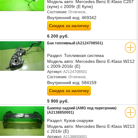
Модель авто:
Mercedes Benz E-Klass C207
(купе) с 2009г (Е Купе)
Состояние:
Отличное,
Внутренний код:
469342
Скидка за наличку
6 200 руб.
Бак топливный (A2124708501)
Раздел:
Топливная система
Модель авто:
Mercedes Benz E-Klass W212
с 2009-2016г (Е)
Артикул:
A2124708501
Состояние:
Отличное,
Внутренний код:
584159
Скидка за наличку
5 900 руб.
Бампер задний (AMG под парктроник)
(A2138850001)
Раздел:
Кузов снаружи
Модель авто:
Mercedes Benz E-Klass W213
с 2016г (Е)
Артикул:
A2138850001