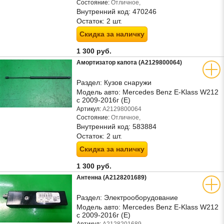
Состояние:
Отличное,
Внутренний код:
470246
Остаток:
2 шт.
Скидка за наличку
1 300 руб.
Амортизатор капота (A2129800064)
Раздел:
Кузов снаружи
Модель авто:
Mercedes Benz E-Klass W212
с 2009-2016г (Е)
Артикул:
A2129800064
Состояние:
Отличное,
Внутренний код:
583884
Остаток:
2 шт.
Скидка за наличку
1 300 руб.
Антенна (A2128201689)
Раздел:
Электрооборудование
Модель авто:
Mercedes Benz E-Klass W212
с 2009-2016г (Е)