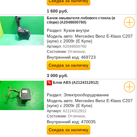
Скидка за наличку
1 600 руб.
Бачок омывателя лобового стекла (в
сборе) (A2048600760)
Раздел:
Кузов внутри
Модель авто:
Mercedes Benz E-Klass C207
(купе) с 2009г (Е Купе)
Артикул:
A2048600760
Состояние:
Отличное,
Внутренний код:
469723
Скидка за наличку
3 000 руб.
%
Блок ABS (A2124312912)
Раздел:
Электрооборудование
Модель авто:
Mercedes Benz E-Klass C207
(купе) с 2009г (Е Купе)
Артикул:
A2124312912
Состояние:
Отличное,
Внутренний код:
470035
Скидка за наличку