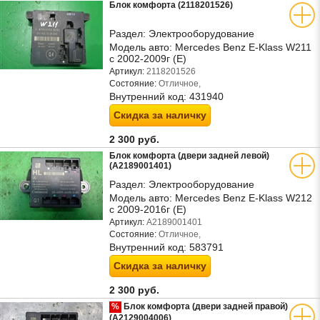
Блок комфорта (2118201526)
Раздел:
Электрооборудование
Модель авто:
Mercedes Benz E-Klass W211
c 2002-2009г (Е)
Артикул:
2118201526
Состояние:
Отличное,
Внутренний код:
431940
Скидка за наличку
2 300 руб.
Блок комфорта (двери задней левой)
(A2189001401)
Раздел:
Электрооборудование
Модель авто:
Mercedes Benz E-Klass W212
с 2009-2016г (Е)
Артикул:
A2189001401
Состояние:
Отличное,
Внутренний код:
583791
Скидка за наличку
2 300 руб.
%
Блок комфорта (двери задней правой)
(A2129004006)