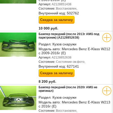
Артикул:
A2128851438
Состояние:
Восстановлен,
Внутренний код:
502762
Скидка за наличку
10 000 руб.
Бампер передний (после 2013г AMG под
парктроник) (A2128852638)
Раздел:
Кузов снаружи
Модель авто:
Mercedes Benz E-Klass W212
с 2009-2016г (Е)
Артикул:
A2128852638
Состояние:
Состояние см.фото,
Внутренний код:
627141
Скидка за наличку
8 200 руб.
Бампер передний (после 2020г AMG не
оригинал)
Раздел:
Кузов снаружи
Модель авто:
Mercedes Benz E-Klass W213
с 2016г (Е)
Состояние:
Восстановлен,