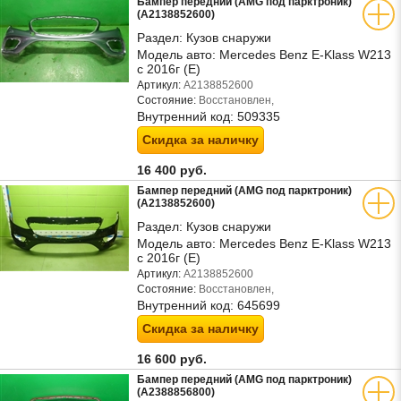
Бампер передний (AMG под парктроник)
(A2138852600)
Раздел:
Кузов снаружи
Модель авто:
Mercedes Benz E-Klass W213
с 2016г (Е)
Артикул:
A2138852600
Состояние:
Восстановлен,
Внутренний код:
509335
Скидка за наличку
16 400 руб.
Бампер передний (AMG под парктроник)
(A2138852600)
Раздел:
Кузов снаружи
Модель авто:
Mercedes Benz E-Klass W213
с 2016г (Е)
Артикул:
A2138852600
Состояние:
Восстановлен,
Внутренний код:
645699
Скидка за наличку
16 600 руб.
Бампер передний (AMG под парктроник)
(A2388856800)