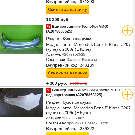
Внутренний код:
631893
Скидка за наличку
16 200 руб.
%
Бампер задний (без юбки AMG)
(A2078853525)
Раздел:
Кузов снаружи
Модель авто:
Mercedes Benz E-Klass C207
(купе) с 2009г (Е Купе)
Артикул:
A2078853525
Состояние:
Задиры; Вмятина,
Внутренний код:
343139
Скидка за наличку
4 300 руб.
5 000 руб.
%
Бампер задний (без юбки после 2013г
под парктроник) (A2078858025)
Раздел:
Кузов снаружи
Модель авто:
Mercedes Benz E-Klass C207
(купе) с 2009г (Е Купе)
Артикул:
A2078858025
Состояние:
пробоина в левой части
Внутренний код:
289323