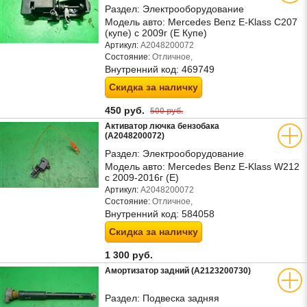
Раздел:
Электрооборудование
Модель авто:
Mercedes Benz E-Klass C207
(купе) с 2009г (Е Купе)
Артикул:
A2048200072
Состояние:
Отличное,
Внутренний код:
469749
Скидка за наличку
450 руб.
500 руб.
Активатор лючка бензобака
(A2048200072)
Раздел:
Электрооборудование
Модель авто:
Mercedes Benz E-Klass W212
с 2009-2016г (Е)
Артикул:
A2048200072
Состояние:
Отличное,
Внутренний код:
584058
Скидка за наличку
1 300 руб.
Амортизатор задний (A2123200730)
Раздел:
Подвеска задняя