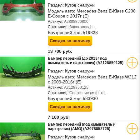
Раздел:
Кузов снаружи
Модель авто:
Mercedes Benz E-Klass C238
E-Coupe с 2017г (Е)
Артикул:
A2388856800
Состояние:
Восстановлен,
Внутренний код:
519823
Скидка за наличку
13 700 руб.
Бампер передний (до 2013г под
омыватель и парктроник) (A2128850125)
Раздел:
Кузов снаружи
Модель авто:
Mercedes Benz E-Klass W212
с 2009-2016г (Е)
Артикул:
A2128850125
Состояние:
Состояние см.фото,
Внутренний код:
583930
Скидка за наличку
7 100 руб.
Бампер передний (под омыватель и
парктроник) (AMG) (A2078852725)
Раздел:
Кузов снаружи