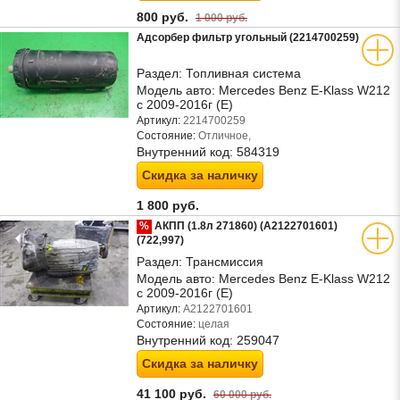
800 руб.
1 000 руб.
Адсорбер фильтр угольный (2214700259)
Раздел:
Топливная система
Модель авто:
Mercedes Benz E-Klass W212
с 2009-2016г (Е)
Артикул:
2214700259
Состояние:
Отличное,
Внутренний код:
584319
Скидка за наличку
1 800 руб.
%
АКПП (1.8л 271860) (A2122701601)
(722,997)
Раздел:
Трансмиссия
Модель авто:
Mercedes Benz E-Klass W212
с 2009-2016г (Е)
Артикул:
A2122701601
Состояние:
целая
Внутренний код:
259047
Скидка за наличку
41 100 руб.
60 000 руб.