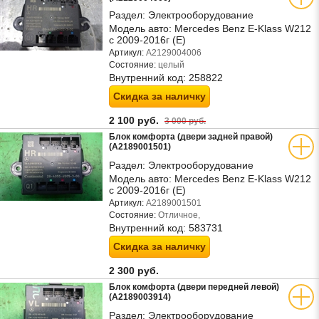
Раздел:
Электрооборудование
Модель авто:
Mercedes Benz E-Klass W212
с 2009-2016г (Е)
Артикул:
A2129004006
Состояние:
целый
Внутренний код:
258822
Скидка за наличку
2 100 руб.
3 000 руб.
Блок комфорта (двери задней правой)
(A2189001501)
Раздел:
Электрооборудование
Модель авто:
Mercedes Benz E-Klass W212
с 2009-2016г (Е)
Артикул:
A2189001501
Состояние:
Отличное,
Внутренний код:
583731
Скидка за наличку
2 300 руб.
Блок комфорта (двери передней левой)
(A2189003914)
Раздел:
Электрооборудование