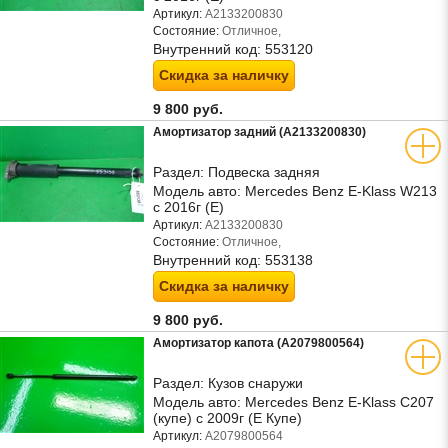
Артикул:
A2133200830
Состояние:
Отличное,
Внутренний код:
553120
Скидка за наличку
9 800 руб.
Амортизатор задний (A2133200830)
Раздел:
Подвеска задняя
Модель авто:
Mercedes Benz E-Klass W213
с 2016г (Е)
Артикул:
A2133200830
Состояние:
Отличное,
Внутренний код:
553138
Скидка за наличку
9 800 руб.
Амортизатор капота (A2079800564)
Раздел:
Кузов снаружи
Модель авто:
Mercedes Benz E-Klass C207
(купе) с 2009г (Е Купе)
Артикул:
A2079800564