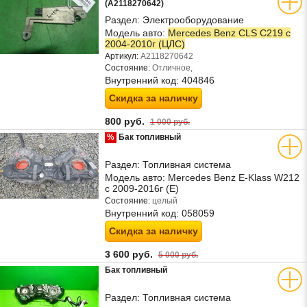
(A2118270642)
Раздел:
Электрооборудование
Модель авто:
Mercedes Benz CLS C219 с
2004-2010г (ЦЛС)
Артикул:
A2118270642
Состояние:
Отличное,
Внутренний код:
404846
Скидка за наличку
800 руб.
1 000 руб.
%
Бак топливный
Раздел:
Топливная система
Модель авто:
Mercedes Benz E-Klass W212
с 2009-2016г (Е)
Состояние:
целый
Внутренний код:
058059
Скидка за наличку
3 600 руб.
5 000 руб.
Бак топливный
Раздел:
Топливная система