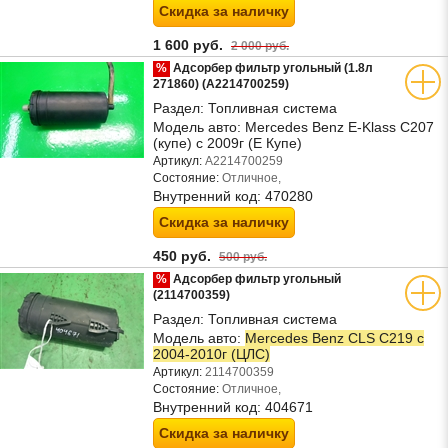
Скидка за наличку
1 600 руб.
2 000 руб.
%
Адсорбер фильтр угольный (1.8л
271860) (A2214700259)
Раздел:
Топливная система
Модель авто:
Mercedes Benz E-Klass C207
(купе) с 2009г (Е Купе)
Артикул:
A2214700259
Состояние:
Отличное,
Внутренний код:
470280
Скидка за наличку
450 руб.
500 руб.
%
Адсорбер фильтр угольный
(2114700359)
Раздел:
Топливная система
Модель авто:
Mercedes Benz CLS C219 с
2004-2010г (ЦЛС)
Артикул:
2114700359
Состояние:
Отличное,
Внутренний код:
404671
Скидка за наличку