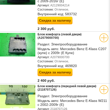
с 2009-2016г (Е)
Артикул:
A2129004214
Состояние:
Отличное,
Внутренний код:
583732
Скидка за наличку
2 300 руб.
Блок комфорта (левой двери)
(A2079000700)
Раздел:
Электрооборудование
Модель авто:
Mercedes Benz E-Klass C207
(купе) с 2009г (Е Купе)
Артикул:
A2079000700
Состояние:
Отличное,
Внутренний код:
469820
Скидка за наличку
2 400 руб.
Блок комфорта (передней левой двери)
(2118707126)
Раздел:
Электрооборудование
Модель авто:
Mercedes Benz E-Klass W211
c 2002-2009г (Е)
Артикул:
2118707126