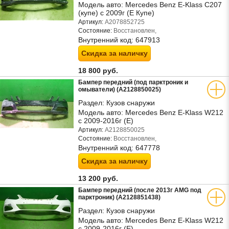
Модель авто:
Mercedes Benz E-Klass C207
(купе) с 2009г (Е Купе)
Артикул:
A2078852725
Состояние:
Восстановлен,
Внутренний код:
647913
Скидка за наличку
18 800 руб.
Бампер передний (под парктроник и
омыватели) (A2128850025)
Раздел:
Кузов снаружи
Модель авто:
Mercedes Benz E-Klass W212
с 2009-2016г (Е)
Артикул:
A2128850025
Состояние:
Восстановлен,
Внутренний код:
647778
Скидка за наличку
13 200 руб.
Бампер передний (после 2013г AMG под
парктроник) (A2128851438)
Раздел:
Кузов снаружи
Модель авто:
Mercedes Benz E-Klass W212
с 2009-2016г (Е)