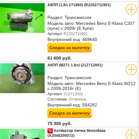
АКПП (1.8л 271860) (R2202711901)
Раздел:
Трансмиссия
Модель авто:
Mercedes Benz E-Klass C207
(купе) с 2009г (Е Купе)
Артикул:
R2202711901
Внутренний код:
469640
Скидка за наличку
61 600 руб.
АКПП (M271 1.8л) (212712001)
Раздел:
Трансмиссия
Модель авто:
Mercedes Benz E-Klass W212
с 2009-2016г (Е)
Артикул:
212712001
Состояние:
Отличное,
Внутренний код:
584282
Скидка за наличку
75 300 руб.
%
Активатор лючка бензобака
(A2048200072)