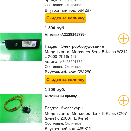
Артикул:
A2128201689
Состояние:
Отличное,
Внутренний код:
584287
Скидка за наличку
1 300 руб.
Антенна (A2128201789)
Раздел:
Электрооборудование
Модель авто:
Mercedes Benz E-Klass W212
с 2009-2016г (Е)
Артикул:
A2128201789
Состояние:
Отличное,
Внутренний код:
584286
Скидка за наличку
1 300 руб.
Антенна на крышу
Раздел:
Аксессуары
Модель авто:
Mercedes Benz E-Klass C207
(купе) с 2009г (Е Купе)
Состояние:
Отличное,
Внутренний код:
469812