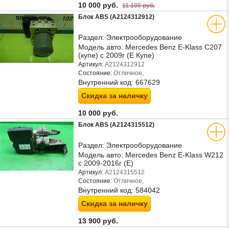
10 000 руб.
11 100 руб.
Блок ABS (A2124312912)
Раздел:
Электрооборудование
Модель авто:
Mercedes Benz E-Klass C207
(купе) с 2009г (Е Купе)
Артикул:
A2124312912
Состояние:
Отличное,
Внутренний код:
667629
Скидка за наличку
10 000 руб.
Блок ABS (A2124315512)
Раздел:
Электрооборудование
Модель авто:
Mercedes Benz E-Klass W212
с 2009-2016г (Е)
Артикул:
A2124315512
Состояние:
Отличное,
Внутренний код:
584042
Скидка за наличку
13 900 руб.