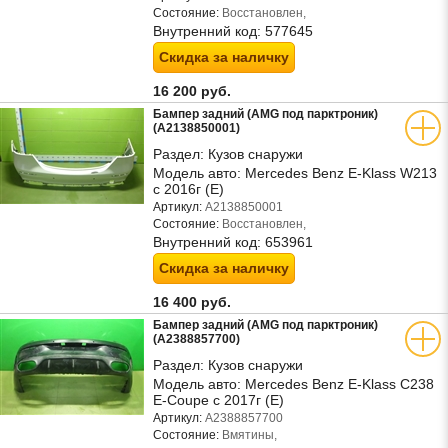
Состояние:
Восстановлен,
Внутренний код:
577645
Скидка за наличку
16 200 руб.
Бампер задний (AMG под парктроник)
(A2138850001)
Раздел:
Кузов снаружи
Модель авто:
Mercedes Benz E-Klass W213
с 2016г (Е)
Артикул:
A2138850001
Состояние:
Восстановлен,
Внутренний код:
653961
Скидка за наличку
16 400 руб.
Бампер задний (AMG под парктроник)
(A2388857700)
Раздел:
Кузов снаружи
Модель авто:
Mercedes Benz E-Klass C238
E-Coupe с 2017г (Е)
Артикул:
A2388857700
Состояние:
Вмятины,