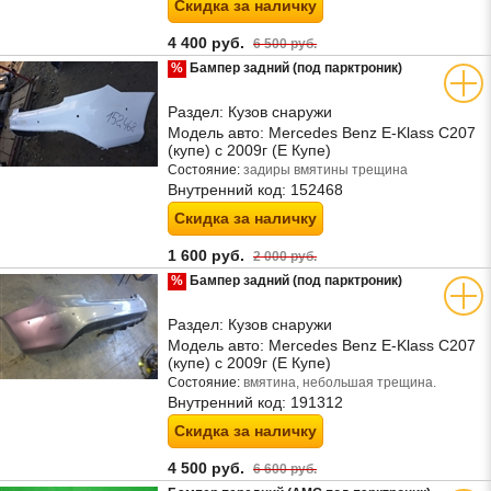
Скидка за наличку
4 400 руб.
6 500 руб.
%
Бампер задний (под парктроник)
Раздел:
Кузов снаружи
Модель авто:
Mercedes Benz E-Klass C207
(купе) с 2009г (Е Купе)
Состояние:
задиры вмятины трещина
Внутренний код:
152468
Скидка за наличку
1 600 руб.
2 000 руб.
%
Бампер задний (под парктроник)
Раздел:
Кузов снаружи
Модель авто:
Mercedes Benz E-Klass C207
(купе) с 2009г (Е Купе)
Состояние:
вмятина, небольшая трещина.
Внутренний код:
191312
Скидка за наличку
4 500 руб.
6 600 руб.