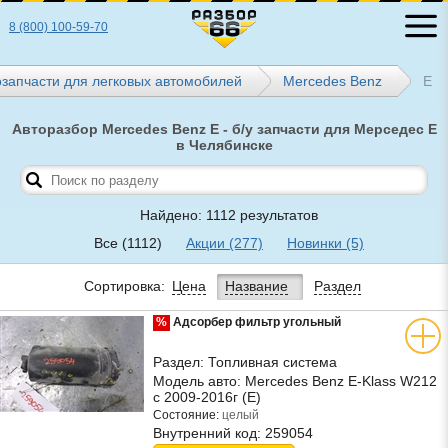
8 (800) 100-59-70
озапчасти для легковых автомобилей
Mercedes Benz
E
Авторазбор Mercedes Benz E - б/у запчасти для Мерседес E
в Челябинске
Найдено: 1112 результатов
Все
(1112)
Акции
(277)
Новинки
(5)
Сортировка:
Цена
Название
Раздел
%
Адсорбер фильтр угольный
Раздел:
Топливная система
Модель авто:
Mercedes Benz E-Klass W212
с 2009-2016г (Е)
Состояние:
целый
Внутренний код:
259054