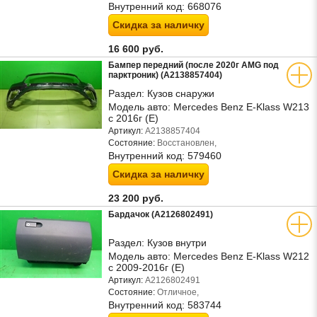
Внутренний код:
668076
Скидка за наличку
16 600 руб.
Бампер передний (после 2020г AMG под
парктроник) (A2138857404)
Раздел:
Кузов снаружи
Модель авто:
Mercedes Benz E-Klass W213
с 2016г (Е)
Артикул:
A2138857404
Состояние:
Восстановлен,
Внутренний код:
579460
Скидка за наличку
23 200 руб.
Бардачок (A2126802491)
Раздел:
Кузов внутри
Модель авто:
Mercedes Benz E-Klass W212
с 2009-2016г (Е)
Артикул:
A2126802491
Состояние:
Отличное,
Внутренний код:
583744