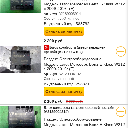
Модель авто:
Mercedes Benz E-Klass W212
с 2009-2016г (Е)
Артикул:
A2189003914
Состояние:
Отличное,
Внутренний код:
583792
Скидка за наличку
2 300 руб.
%
Блок комфорта (двери передней
правой) (A2129004102)
Раздел:
Электрооборудование
Модель авто:
Mercedes Benz E-Klass W212
с 2009-2016г (Е)
Артикул:
A2129004102
Состояние:
целый
Внутренний код:
258821
Скидка за наличку
2 100 руб.
3 000 руб.
Блок комфорта (двери передней правой)
(A2129004214)
Раздел:
Электрооборудование
Модель авто:
Mercedes Benz E-Klass W212