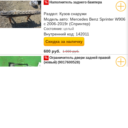
%
Наполнитель заднего бампера
Раздел:
Кузов снаружи
Модель авто:
Mercedes Benz Sprinter W906
с 2006-2019г (Спринтер)
Состояние:
целый
Внутренний код:
142011
Скидка за наличку
600 руб.
1 000 руб.
%
Ограничитель двери задней правой
(новый) (9017600528)
Раздел:
Кузов снаружи
Модель авто:
Mercedes Benz Sprinter
W901-905 с 1995-2006г (Спринтер)
Артикул:
9017600528
Состояние:
Отличное,
Внутренний код:
346195
Скидка за наличку
600 руб.
900 руб.
Панель передняя (A9068800203)