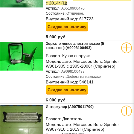
с 2014г (Ц)
Артикул:
A6510900470
Состояние:
Отличное,
Внутренний код:
617723
Скидка за наличку
5 900 руб.
Зеркало левое электрическое (5
контактов) (A9098100493)
Раздел:
Кузов снаружи
Модель авто:
Mercedes Benz Sprinter
W901-905 с 1995-2006г (Спринтер)
Артикул:
A9098100493
Состояние:
Дефект на накладке
Внутренний код:
548141
Скидка за наличку
6 000 руб.
Интеркулер (A9075011700)
Раздел:
Двигатель
Модель авто:
Mercedes Benz Sprinter
W907-910 с 2019г (Спринтер)