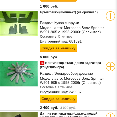
1 600 руб.
Брызговики (комплект) (не оригинал)
Раздел:
Кузов снаружи
Модель авто:
Mercedes Benz Sprinter
W901-905 с 1995-2006г (Спринтер)
Состояние:
Отличное,
Внутренний код:
681591
Скидка за наличку
5 000 руб.
%
Вентилятор охлаждения радиатора
(кондиционера)
Раздел:
Электрооборудование
Модель авто:
Mercedes Benz Sprinter
W901-905 с 1995-2006г (Спринтер)
Состояние:
Отличное,
Внутренний код:
349937
Скидка за наличку
2 400 руб.
3 000 руб.
Датчик температуры (охлаждающей