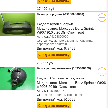
Скидка за наличку
17 400 руб.
Бампер передний (A9108850000)
Раздел:
Кузов снаружи
Модель авто:
Mercedes Benz Sprinter
W907-910 с 2019г (Спринтер)
Артикул:
A9108850000
Состояние:
Мелкие царапины, Сломана
перегородка решетки
Внутренний код:
677453
Скидка за наличку
7 600 руб.
Бачок расширительный (1695000149)
Раздел:
Система охлаждения
Модель авто:
Mercedes Benz Sprinter W906
с 2006-2019г (Спринтер)
Артикул:
1695000149
Состояние:
Сломаны крепления,
Внутренний код:
510635
Скидка за наличку