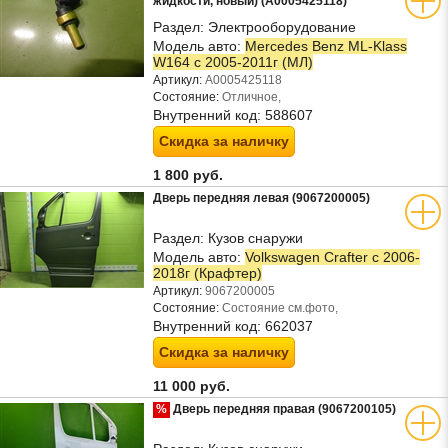
жидкости, новый) (A0005425118)
Раздел:
Электрооборудование
Модель авто:
Mercedes Benz ML-Klass
W164 c 2005-2011г (МЛ)
Артикул:
A0005425118
Состояние:
Отличное,
Внутренний код:
588607
Скидка за наличку
1 800 руб.
Дверь передняя левая (9067200005)
Раздел:
Кузов снаружи
Модель авто:
Volkswagen Crafter с 2006-
2018г (Крафтер)
Артикул:
9067200005
Состояние:
Состояние см.фото,
Внутренний код:
662037
Скидка за наличку
11 000 руб.
%
Дверь передняя правая (9067200105)