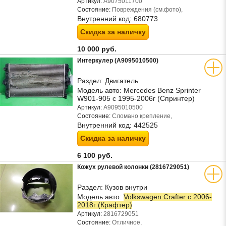
Артикул:
A9075011700
Состояние:
Повреждения (см.фото),
Внутренний код:
680773
Скидка за наличку
10 000 руб.
Интеркулер (A9095010500)
Раздел:
Двигатель
Модель авто:
Mercedes Benz Sprinter
W901-905 с 1995-2006г (Спринтер)
Артикул:
A9095010500
Состояние:
Сломано крепление,
Внутренний код:
442525
Скидка за наличку
6 100 руб.
Кожух рулевой колонки (2816729051)
Раздел:
Кузов внутри
Модель авто:
Volkswagen Crafter с 2006-
2018г (Крафтер)
Артикул:
2816729051
Состояние:
Отличное,