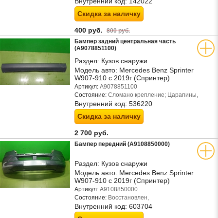
Внутренний код:
142022
Скидка за наличку
400 руб.
800 руб.
Бампер задний центральная часть
(A9078851100)
Раздел:
Кузов снаружи
Модель авто:
Mercedes Benz Sprinter
W907-910 с 2019г (Спринтер)
Артикул:
A9078851100
Состояние:
Сломано крепление; Царапины,
Внутренний код:
536220
Скидка за наличку
2 700 руб.
Бампер передний (A9108850000)
Раздел:
Кузов снаружи
Модель авто:
Mercedes Benz Sprinter
W907-910 с 2019г (Спринтер)
Артикул:
A9108850000
Состояние:
Восстановлен,
Внутренний код:
603704