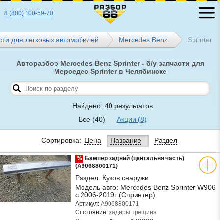
8 (800) 100-59-70
сти для легковых автомобилей
Mercedes Benz
Sprinter
Авторазбор Mercedes Benz Sprinter - б/у запчасти для
Мерседес Sprinter в Челябинске
Найдено: 40 результатов
Все
(40)
Акции
(8)
Сортировка:
Цена
Название
Раздел
%
Бампер задний (центальня часть)
(A9068800171)
Раздел:
Кузов снаружи
Модель авто:
Mercedes Benz Sprinter W906
с 2006-2019г (Спринтер)
Артикул:
A9068800171
Состояние:
задиры трещина