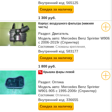
Внутренний код:
565125
Скидка за наличку
1 300 руб.
Корпус воздушного фильтра (нижняя
часть)
Раздел:
Двигатель
Модель авто:
Mercedes Benz Sprinter W906
с 2006-2019г (Спринтер)
Состояние:
Сломаны крепления,
Внутренний код:
583177
Скидка за наличку
1 800 руб.
%
Крышка фары левой
Раздел:
Оптика
Модель авто:
Mercedes Benz Sprinter
W901-905 с 1995-2006г (Спринтер)
Состояние:
Отличное,
Внутренний код:
336655
Скидка за наличку