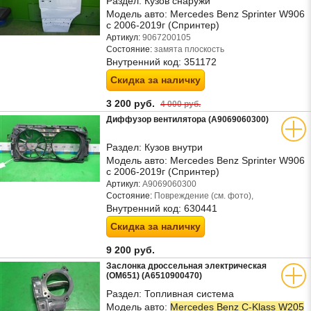
Раздел:
Кузов снаружи
Модель авто:
Mercedes Benz Sprinter W906
с 2006-2019г (Спринтер)
Артикул:
9067200105
Состояние:
замята плоскость
Внутренний код:
351172
Скидка за наличку
3 200 руб.
4 000 руб.
Диффузор вентилятора (A9069060300)
Раздел:
Кузов внутри
Модель авто:
Mercedes Benz Sprinter W906
с 2006-2019г (Спринтер)
Артикул:
A9069060300
Состояние:
Повреждение (см. фото),
Внутренний код:
630441
Скидка за наличку
9 200 руб.
Заслонка дроссельная электрическая
(OM651) (A6510900470)
Раздел:
Топливная система
Модель авто:
Mercedes Benz C-Klass W205