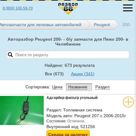
8 (800) 100-59-70
Автозапчасти для легковых автомобилей
Peugeot
200-
Авторазбор Peugeot 200- - б/у запчасти для Пежо 200- в
Челябинске
Найдено: 673 результата
Все
(673)
Акции
(341)
Сортировка:
Цена
Название
Раздел
Адсорбер фильтр угольный
Раздел:
Топливная система
Модель авто:
Peugeot 207 с 2006-2015г
Состояние:
Отличное,
Внутренний код:
521256
Скидка за наличку