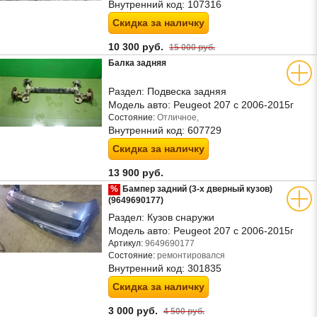
Внутренний код:
107316
Скидка за наличку
10 300 руб.
15 000 руб.
Балка задняя
Раздел:
Подвеска задняя
Модель авто:
Peugeot 207 с 2006-2015г
Состояние:
Отличное,
Внутренний код:
607729
Скидка за наличку
13 900 руб.
%
Бампер задний (3-х дверный кузов)
(9649690177)
Раздел:
Кузов снаружи
Модель авто:
Peugeot 207 с 2006-2015г
Артикул:
9649690177
Состояние:
ремонтировался
Внутренний код:
301835
Скидка за наличку
3 000 руб.
4 500 руб.