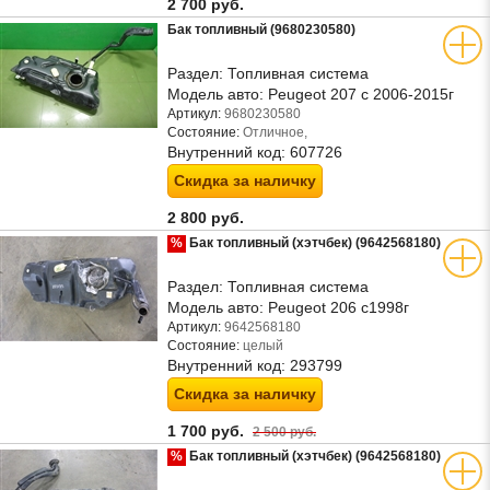
2 700 руб.
Бак топливный (9680230580)
Раздел:
Топливная система
Модель авто:
Peugeot 207 с 2006-2015г
Артикул:
9680230580
Состояние:
Отличное,
Внутренний код:
607726
Скидка за наличку
2 800 руб.
%
Бак топливный (хэтчбек) (9642568180)
Раздел:
Топливная система
Модель авто:
Peugeot 206 с1998г
Артикул:
9642568180
Состояние:
целый
Внутренний код:
293799
Скидка за наличку
1 700 руб.
2 500 руб.
%
Бак топливный (хэтчбек) (9642568180)