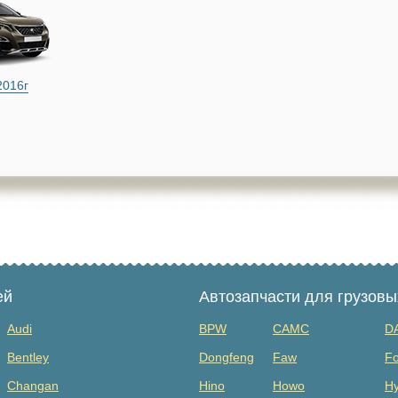
2016г
ей
Автозапчасти для грузов
Audi
BPW
CAMC
D
Bentley
Dongfeng
Faw
Fo
Changan
Hino
Howo
Hy