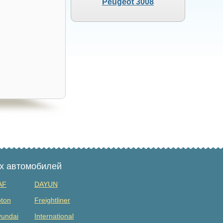
Peugeot 3008
ых автомобилей
AF
DAYUN
ton
Freightliner
undai
International