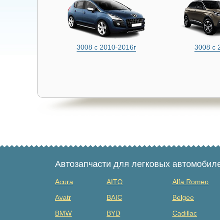
3008 с 2010-2016г
3008 с 
Автозапчасти для легковых автомобил
Acura
AITO
Alfa Romeo
Avatr
BAIC
Belgee
BMW
BYD
Cadillac