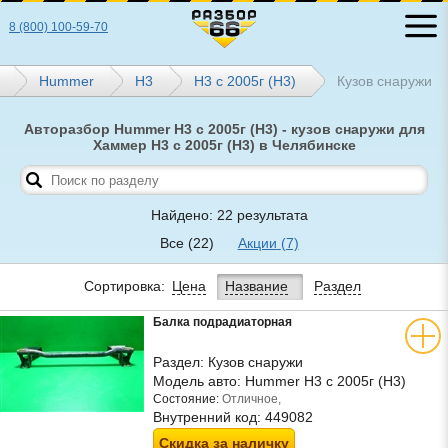
8 (800) 100-59-70
Hummer
Н3
H3 с 2005г (Н3)
Кузов снаружи
Авторазбор Hummer H3 с 2005г (Н3) - кузов снаружи для
Хаммер H3 с 2005г (Н3) в Челябинске
Найдено: 22 результата
Все
(22)
Акции
(7)
Сортировка:
Цена
Название
Раздел
Балка подрадиаторная
Раздел:
Кузов снаружи
Модель авто:
Hummer H3 с 2005г (Н3)
Состояние:
Отличное,
Внутренний код:
449082
Скидка за наличку