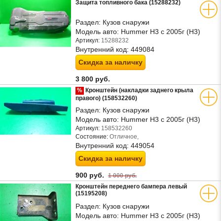
Защита топливного бака (15288232)
Раздел:
Кузов снаружи
Модель авто:
Hummer H3 с 2005г (Н3)
Артикул:
15288232
Внутренний код:
449084
Скидка за наличку
3 800 руб.
%
Кронштейн (накладки заднего крыла
правого) (158532260)
Раздел:
Кузов снаружи
Модель авто:
Hummer H3 с 2005г (Н3)
Артикул:
158532260
Состояние:
Отличное,
Внутренний код:
449054
Скидка за наличку
900 руб.
1 000 руб.
Кронштейн переднего бампера левый
(15195208)
Раздел:
Кузов снаружи
Модель авто:
Hummer H3 с 2005г (Н3)