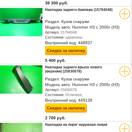
38 300 руб.
Накладка заднего бампера (15794048)
Раздел:
Кузов снаружи
Модель авто:
Hummer H3 с 2005г (Н3)
Артикул:
15794048
Состояние:
царапины
Внутренний код:
448937
Скидка за наличку
5 400 руб.
Накладка заднего крыла левого
(верхняя) (25830078)
Раздел:
Кузов снаружи
Модель авто:
Hummer H3 с 2005г (Н3)
Артикул:
25830078
Состояние:
Отличное,
Внутренний код:
449139
Скидка за наличку
2 700 руб.
Накладка на порог наружная левая