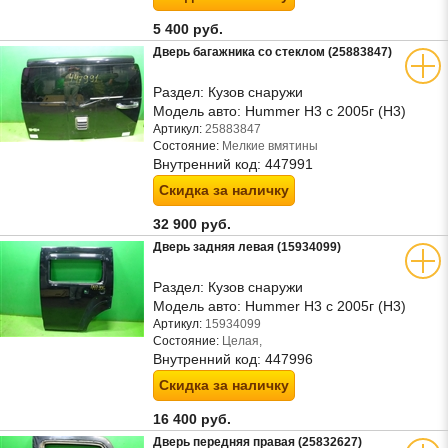
5 400 руб.
Дверь багажника со стеклом (25883847)
Раздел:
Кузов снаружи
Модель авто:
Hummer H3 с 2005г (Н3)
Артикул:
25883847
Состояние:
Мелкие вмятины
Внутренний код:
447991
Скидка за наличку
32 900 руб.
Дверь задняя левая (15934099)
Раздел:
Кузов снаружи
Модель авто:
Hummer H3 с 2005г (Н3)
Артикул:
15934099
Состояние:
Целая,
Внутренний код:
447996
Скидка за наличку
16 400 руб.
Дверь передняя правая (25832627)