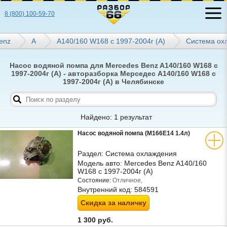
8 (800) 100-59-70
enz
A
A140/160 W168 с 1997-2004г (А)
Система ох
Насос водяной помпа для Mercedes Benz A140/160 W168 с
1997-2004г (А) - авторазборка Мерседес A140/160 W168 с
1997-2004г (А) в Челябинске
Найдено: 1 результат
Насос водяной помпа (M166E14 1.4л)
Раздел:
Система охлаждения
Модель авто:
Mercedes Benz A140/160
W168 с 1997-2004г (А)
Состояние:
Отличное,
Внутренний код:
584591
Скидка за наличку
1 300 руб.