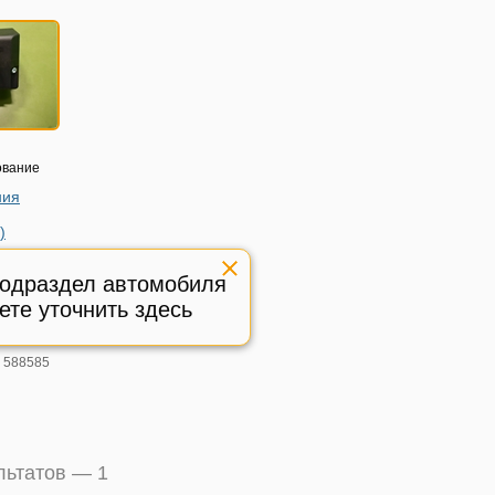
ование
ния
)
rcedes
 C209 с
подраздел автомобиля
)
ете уточнить здесь
451008
ичное,
:
588585
ультатов —
1