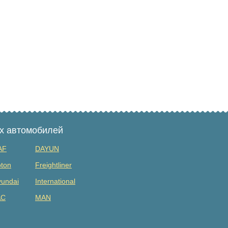
ых автомобилей
AF
DAYUN
ton
Freightliner
undai
International
AC
MAN
tsubishi
Renault