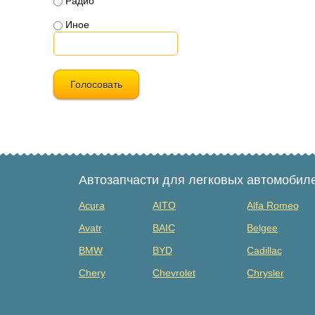
Радио
Иное
Голосовать
Автозапчасти для легковых автомобил
Acura
AITO
Alfa Romeo
Avatr
BAIC
Belgee
BMW
BYD
Cadillac
Chery
Chevrolet
Chrysler
Dacia
Daewoo
Datsun