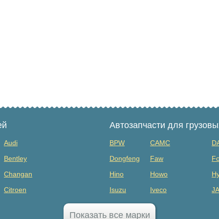
ей
Автозапчасти для грузов
Audi
BPW
CAMC
D
Bentley
Dongfeng
Faw
Fo
Changan
Hino
Howo
Hy
Citroen
Isuzu
Iveco
J
Dodge
MAZ
Mercedes Benz
Mi
Показать все марки