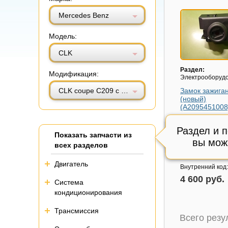
Витринный вид
Табличный вид
Mercedes Benz
Модель:
CLK
Раздел:
Модификация:
Электрооборуд
CLK coupe C209 с 2002-2009г (ЦЛК)
Замок зажига
(новый)
(A2095451008
Модель авто:
Me
Benz CLK coupe
Раздел и 
Показать запчасти из
2002-2009г (ЦЛК
вы мож
всех разделов
Артикул:
A2095
Состояние:
Отл
Двигатель
Внутренний код
4 600 руб.
Система
кондиционирования
Трансмиссия
Всего рез