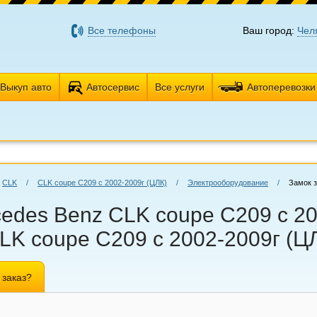
Все телефоны
Ваш город:
Чел
Выкуп авто
Автосервис
Все услуги
Автоперевозки
CLK
/
CLK coupe C209 с 2002-2009г (ЦЛК)
/
Электрооборудование
/
Замок 
edes Benz CLK coupe C209 с 20
K coupe C209 с 2002-2009г (Ц
 заказ?