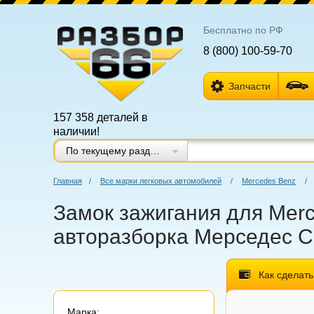
Бесплатно по РФ
8 (800) 100-59-70
Запчасти
157 358 деталей в
наличии!
По текущему разделу
Главная
/
Все марки легковых автомобилей
/
Mercedes Benz
/
Замок зажигания для Merc
авторазборка Мерседес CL
Как сделать
Марка: