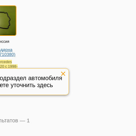
иссия
оддона
710380)
rcedes
20 с 1998-
подраздел автомобиля
710380
ете уточнить здесь
ичное,
:
588622
ультатов —
1