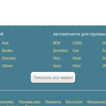
ей
Автозапчасти для грузов
Audi
BPW
CAMC
D
Bentley
Dongfeng
Faw
Fo
Changan
Hino
Howo
Hy
Citroen
Isuzu
Iveco
J
Dodge
MAZ
Mercedes Benz
Mi
Показать все марки
FAW
Sany
Scania
S
GAC
SHANQI
Sitrak
Vo
GMC
ГАЗ
ЗИЛ
К
тосервис
Продажа авто
Реквизиты
Все услуги
Автозапчас
Honda
Прицепы