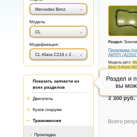
Витринный вид
Табличный вид
Mercedes Benz
Модель:
CL
Раздел:
Трансм
Модификация:
Прокладка (п
CL-Klass C216 с 2006-2014г (ЦЛ)
АКПП) (A2202
Модель авто:
Me
Benz S-Klass W2
2005г (С)
Раздел и 
Артикул:
A2202
Показать запчасти из
Состояние:
вы мож
Отл
всех разделов
Внутренний код
2 300 руб.
Двигатель
Кузов снаружи
Трансмиссия
Всего рез
Прокладка