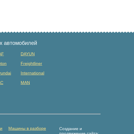
ых автомобилей
AF
DAYUN
ton
Freightliner
undai
International
AC
MAN
tsubishi
Renault
DAC
Shacman (shaanxi)
lvo
Yuejin
амаз
Погрузчик
ти
Машины в разборе
Создание и
продвижение сайта: