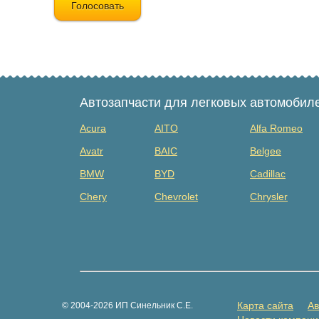
Голосовать
Автозапчасти для легковых автомобил
Acura
AITO
Alfa Romeo
Avatr
BAIC
Belgee
BMW
BYD
Cadillac
Chery
Chevrolet
Chrysler
Dacia
Daewoo
Datsun
Dongfeng
Evolute
Exeed
Fiat
Ford
Foton
GAZ
Geely
Genesis
Карта сайта
Ав
© 2004-2026 ИП Синельник С.Е.
Great Wall
Haima
Haval