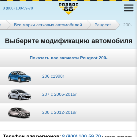
8 (800) 100-59-70
я
Все марки легковых автомобилей
Peugeot
200-
Выберите модификацию автомобиля
Показать все запчасти Peugeot 200-
206 с1998г
207 с 2006-2015г
208 с 2012-2019г
Телефон для регионов:
8 (800) 100-59-70