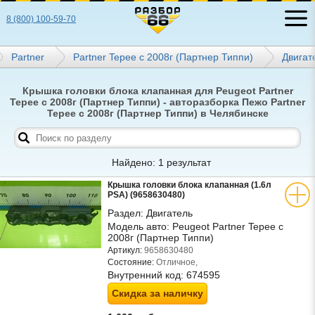
8 (800) 100-59-70
Partner
Partner Tepee с 2008г (Партнер Типпи)
Двигат
Крышка головки блока клапанная для Peugeot Partner
Tepee с 2008г (Партнер Типпи) - авторазборка Пежо Partner
Tepee с 2008г (Партнер Типпи) в Челябинске
Найдено: 1 результат
Крышка головки блока клапанная (1.6л
PSA) (9658630480)
Раздел:
Двигатель
Модель авто:
Peugeot Partner Tepee с
2008г (Партнер Типпи)
Артикул:
9658630480
Состояние:
Отличное,
Внутренний код:
674595
Скидка за наличку