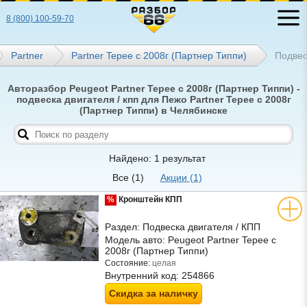
8 (800) 100-59-70
Partner
Partner Tepee с 2008г (Партнер Типпи)
Подвес
Авторазбор Peugeot Partner Tepee с 2008г (Партнер Типпи) -
подвеска двигателя / кпп для Пежо Partner Tepee с 2008г
(Партнер Типпи) в Челябинске
Найдено: 1 результат
Все
(1)
Акции
(1)
%
Кронштейн КПП
Раздел:
Подвеска двигателя / КПП
Модель авто:
Peugeot Partner Tepee с
2008г (Партнер Типпи)
Состояние:
целая
Внутренний код:
254866
Скидка за наличку