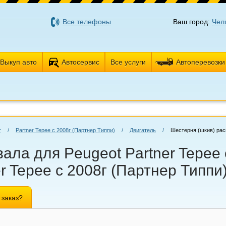
Все телефоны
Ваш город:
Чел
Выкуп авто
Автосервис
Все услуги
Автоперевозки
r
/
Partner Tepee с 2008г (Партнер Типпи)
/
Двигатель
/
Шестерня (шкив) ра
ала для Peugeot Partner Tepee с
r Tepee с 2008г (Партнер Типпи
 заказ?