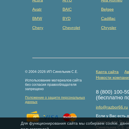
Acura
AITO
Alfa Romeo
Avatr
BAIC
Belgee
BMW
BYD
Cadillac
Chery
Chevrolet
Chrysler
Dacia
Daewoo
Datsun
Dongfeng
Evolute
Exeed
Fiat
Ford
Foton
GAZ
Geely
Genesis
Карта сайта
Ав
© 2004-2026 ИП Синельник С.Е.
Great Wall
Haima
Haval
Новости компани
Использование материалов сайта
Hongqi
Hummer
Hyundai
без согласия правообладателя
запрещено
8 (800) 100-5
Isuzu
Iveco
JAC
(бесплатно п
Положение о защите персональных
Jaguar
Jeep
Jetour
данных
info@razbor66.ru
Kaiyi
Kia
Knewstar
Если у Вас есть
LDV
Lexus
Lifan
данных или Вы хо
Для функционирования сайта мы собираем cookie, данн
Синельник С.Е. 