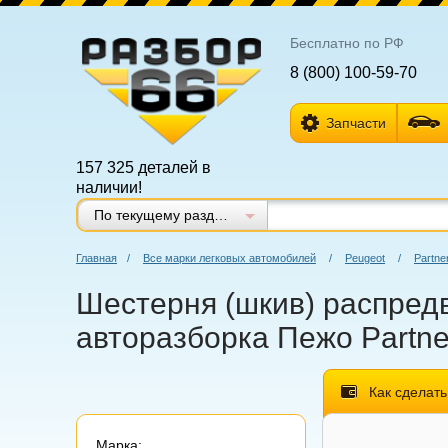
Бесплатно по РФ
8 (800) 100-59-70
Запчасти
157 325 деталей в
наличии!
По текущему разделу
Главная
/
Все марки легковых автомобилей
/
Peugeot
/
Partne
Шестерня (шкив) распредв
авторазборка Пежо Partne
Как сделать
Марка: