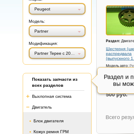
Витринный вид
Табличный вид
Peugeot
Модель:
Partner
Раздел:
Двигат
Модификация:
Шестерня (шк
Partner Tepee с 2008г (Партнер Типпи)
распредвала
(выпускного 1
Модель авто:
Pe
Partner Tepee с 
(Партнер Типпи
Раздел и 
Показать запчасти из
Состояние:
Отл
вы мож
всех разделов
Внутренний код
500 руб.
Выхлопная система
Двигатель
Всего рез
Блок двигателя
Кожух ремня ГРМ