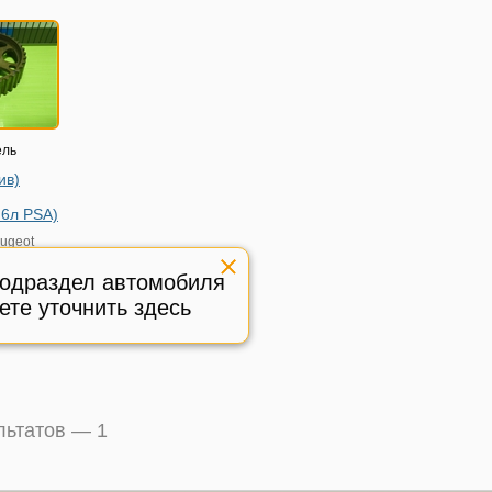
ель
ив)
.6л PSA)
ugeot
2008г
)
подраздел автомобиля
ичное,
ете уточнить здесь
:
674612
ультатов —
1