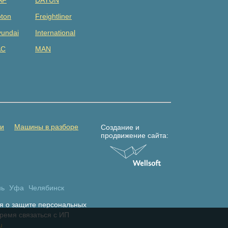
AF
DAYUN
ton
Freightliner
undai
International
AC
MAN
tsubishi
Renault
DAC
Shacman (shaanxi)
lvo
Yuejin
амаз
Погрузчик
ти
Машины в разборе
Создание и
продвижение сайта:
нь
Уфа
Челябинск
я о защите персональных
время связаться с ИП
u