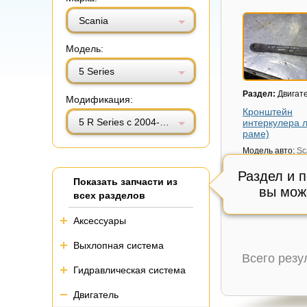
Витринный вид
Табличный вид
Scania
Модель:
5 Series
Раздел:
Двигат
Модификация:
Кронштейн
5 R Series с 2004-2016г
интеркулера л
раме)
Модель авто:
Sc
Series с 2004-20
Раздел и 
Состояние:
цел
Показать запчасти из
вы мож
Внутренний код
всех разделов
1 600 руб.
Аксессуары
Выхлопная система
Всего рез
Гидравлическая система
Двигатель