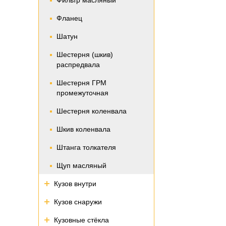
Фильтр масляный
Фланец
Шатун
Шестерня (шкив)
распредвала
Шестерня ГРМ
промежуточная
Шестерня коленвала
Шкив коленвала
Штанга толкателя
Щуп масляный
Кузов внутри
Кузов снаружи
Кузовные стёкла