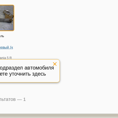
ель
евый (к
ania 5 R
16г
подраздел автомобиля
ый
ете уточнить здесь
:
179770
ультатов —
1