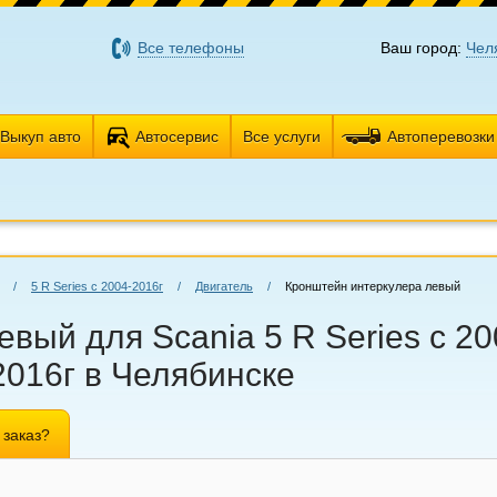
Все телефоны
Ваш город:
Чел
Выкуп авто
Автосервис
Все услуги
Автоперевозки
/
5 R Series с 2004-2016г
/
Двигатель
/
Кронштейн интеркулера левый
вый для Scania 5 R Series с 20
2016г в Челябинске
 заказ?