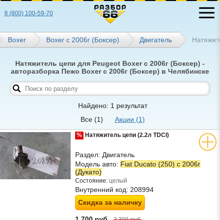
8 (800) 100-59-70
Boxer
Boxer с 2006г (Боксер)
Двигатель
Натяжит
Натяжитель цепи для Peugeot Boxer с 2006г (Боксер) -
авторазборка Пежо Boxer с 2006г (Боксер) в Челябинске
Найдено: 1 результат
Все
(1)
Акции
(1)
%
Натяжитель цепи (2.2л TDCI)
Раздел:
Двигатель
Модель авто:
Fiat Ducato (250) с 2006г
(Дукато)
Состояние:
целый
Внутренний код:
208994
Скидка за наличку
1 700 руб.
2 300 руб.