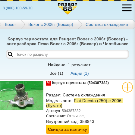
8 (800) 100-59-70
Boxer
Boxer с 2006г (Боксер)
Система охлаждения
Корпус термостата для Peugeot Boxer с 2006г (Боксер) -
авторазборка Пежо Boxer с 2006г (Боксер) в Челябинске
Найдено: 1 результат
Все
(1)
Акции
(1)
%
Корпус термостата (504387382)
Раздел:
Система охлаждения
Модель авто:
Fiat Ducato (250) с 2006г
(Дукато)
Артикул:
504387382
Состояние:
Отличное,
Внутренний код:
358943
Скидка за наличку