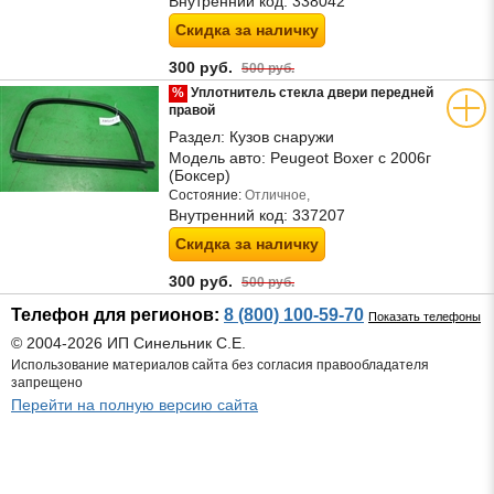
Внутренний код:
338042
Скидка за наличку
300 руб.
500 руб.
%
Уплотнитель стекла двери передней
правой
Раздел:
Кузов снаружи
Модель авто:
Peugeot Boxer с 2006г
(Боксер)
Состояние:
Отличное,
Внутренний код:
337207
Скидка за наличку
300 руб.
500 руб.
Телефон для регионов:
8 (800) 100-59-70
Показать телефоны
© 2004-2026 ИП Синельник С.Е.
Использование материалов сайта без согласия правообладателя
запрещено
Перейти на полную версию сайта