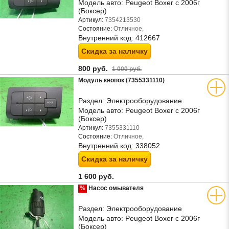
Модель авто:
Peugeot Boxer с 2006г
(Боксер)
Артикул:
7354213530
Состояние:
Отличное,
Внутренний код:
412667
Скидка за наличку
800 руб.
1 000 руб.
Модуль кнопок (7355331110)
Раздел:
Электрооборудование
Модель авто:
Peugeot Boxer с 2006г
(Боксер)
Артикул:
7355331110
Состояние:
Отличное,
Внутренний код:
338052
Скидка за наличку
1 600 руб.
%
Насос омывателя
Раздел:
Электрооборудование
Модель авто:
Peugeot Boxer с 2006г
(Боксер)