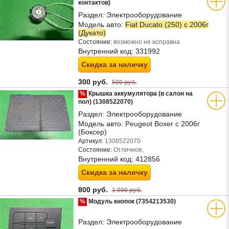
контактов)
Раздел:
Электрооборудование
Модель авто:
Fiat Ducato (250) с 2006г
(Дукато)
Состояние:
возможно не исправна
Внутренний код:
331992
Скидка за наличку
300 руб.
500 руб.
%
Крышка аккумулятора (в салон на
пол) (1308522070)
Раздел:
Электрооборудование
Модель авто:
Peugeot Boxer с 2006г
(Боксер)
Артикул:
1308522070
Состояние:
Отличное,
Внутренний код:
412856
Скидка за наличку
800 руб.
1 000 руб.
%
Модуль кнопок (7354213530)
Раздел:
Электрооборудование