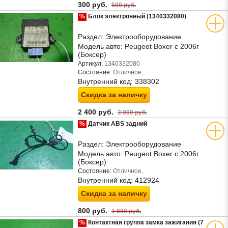
300 руб.
500 руб.
%
Блок электронный (1340332080)
Раздел:
Электрооборудование
Модель авто:
Peugeot Boxer с 2006г
(Боксер)
Артикул:
1340332080
Состояние:
Отличное,
Внутренний код:
338302
Скидка за наличку
2 400 руб.
3 000 руб.
%
Датчик ABS задний
Раздел:
Электрооборудование
Модель авто:
Peugeot Boxer с 2006г
(Боксер)
Состояние:
Отличное,
Внутренний код:
412924
Скидка за наличку
800 руб.
1 000 руб.
%
Контактная группа замка зажигания (7