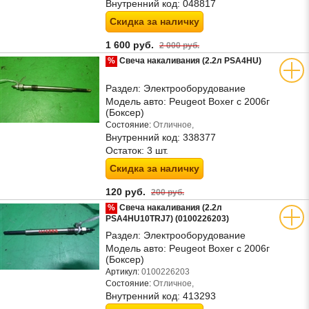
Внутренний код:
048817
Скидка за наличку
1 600 руб.
2 000 руб.
%
Свеча накаливания (2.2л PSA4HU)
Раздел:
Электрооборудование
Модель авто:
Peugeot Boxer с 2006г
(Боксер)
Состояние:
Отличное,
Внутренний код:
338377
Остаток:
3 шт.
Скидка за наличку
120 руб.
200 руб.
%
Свеча накаливания (2.2л
PSA4HU10TRJ7) (0100226203)
Раздел:
Электрооборудование
Модель авто:
Peugeot Boxer с 2006г
(Боксер)
Артикул:
0100226203
Состояние:
Отличное,
Внутренний код:
413293