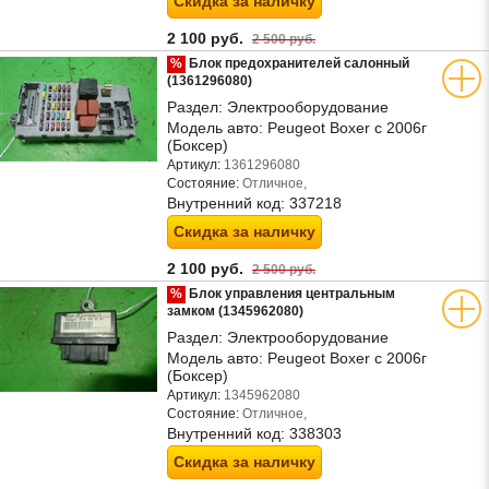
Скидка за наличку
2 100 руб.
2 500 руб.
%
Блок предохранителей салонный
(1361296080)
Раздел:
Электрооборудование
Модель авто:
Peugeot Boxer с 2006г
(Боксер)
Артикул:
1361296080
Состояние:
Отличное,
Внутренний код:
337218
Скидка за наличку
2 100 руб.
2 500 руб.
%
Блок управления центральным
замком (1345962080)
Раздел:
Электрооборудование
Модель авто:
Peugeot Boxer с 2006г
(Боксер)
Артикул:
1345962080
Состояние:
Отличное,
Внутренний код:
338303
Скидка за наличку