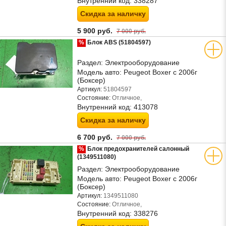
Внутренний код:
338287
Скидка за наличку
5 900 руб.
7 000 руб.
%
Блок ABS (51804597)
Раздел:
Электрооборудование
Модель авто:
Peugeot Boxer с 2006г
(Боксер)
Артикул:
51804597
Состояние:
Отличное,
Внутренний код:
413078
Скидка за наличку
6 700 руб.
7 000 руб.
%
Блок предохранителей салонный
(1349511080)
Раздел:
Электрооборудование
Модель авто:
Peugeot Boxer с 2006г
(Боксер)
Артикул:
1349511080
Состояние:
Отличное,
Внутренний код:
338276