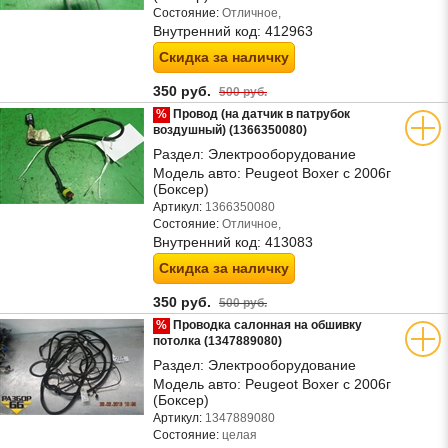
Состояние:
Отличное,
Внутренний код:
412963
Скидка за наличку
350 руб.
500 руб.
%
Провод (на датчик в патрубок
воздушный) (1366350080)
Раздел:
Электрооборудование
Модель авто:
Peugeot Boxer с 2006г
(Боксер)
Артикул:
1366350080
Состояние:
Отличное,
Внутренний код:
413083
Скидка за наличку
350 руб.
500 руб.
%
Проводка салонная на обшивку
потолка (1347889080)
Раздел:
Электрооборудование
Модель авто:
Peugeot Boxer с 2006г
(Боксер)
Артикул:
1347889080
Состояние:
целая