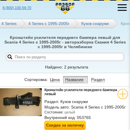
8 (800) 100-59-70
4 Series
4 Series с 1995-2005г
Кузов снаружи
Крон
Кронштейн усилителя переднего бампера левый для
Scania 4 Series с 1995-2005г - авторазборка Скания 4 Series
с 1995-2005г в Челябинске
Найдено: 2 результата
Сортировка:
Цена
Название
Раздел
Кронштейн усилителя переднего бампера
левый
Раздел:
Кузов снаружи
Модель авто:
Scania 4 Series с 1995-2005г
Состояние:
целый
Внутренний код:
053765
Скидка за наличку