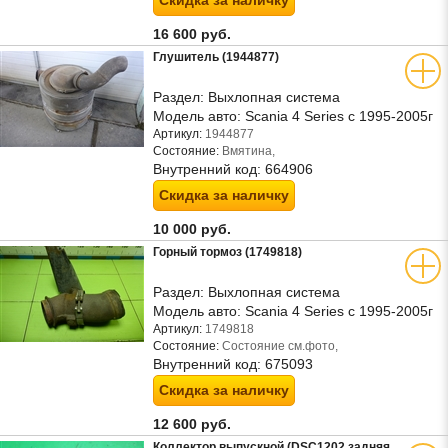
Скидка за наличку
16 600 руб.
Глушитель (1944877)
Раздел:
Выхлопная система
Модель авто:
Scania 4 Series с 1995-2005г
Артикул:
1944877
Состояние:
Вмятина,
Внутренний код:
664906
Скидка за наличку
10 000 руб.
Горный тормоз (1749818)
Раздел:
Выхлопная система
Модель авто:
Scania 4 Series с 1995-2005г
Артикул:
1749818
Состояние:
Состояние см.фото,
Внутренний код:
675093
Скидка за наличку
12 600 руб.
Коллектор выпускной (DSC1202 задняя