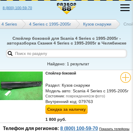
8 (800) 100-59-70
4 Series
4 Series с 1995-2005г
Кузов снаружи
Спой
Спойлер боковой для Scania 4 Series с 1995-2005г -
авторазборка Скания 4 Series с 1995-2005г в Челябинске
Найдено: 1 результат
Спойлер боковой
Раздел:
Кузов снаружи
Модель авто:
Scania 4 Series с 1995-2005г
Состояние:
повреждения(см фото)
Внутренний код:
079763
Скидка за наличку
1 800 руб.
Телефон для регионов:
8 (800) 100-59-70
Показать телефоны