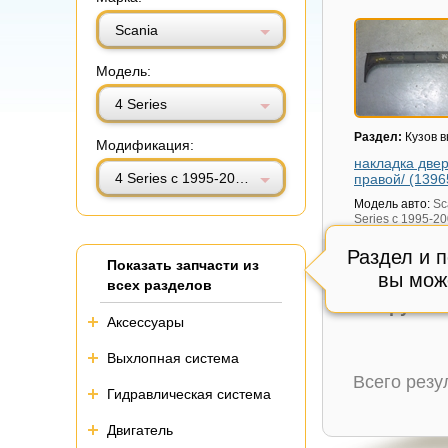
Витринный вид
Табличный вид
Scania
Модель:
4 Series
Раздел:
Кузов в
Модификация:
накладка две
4 Series с 1995-2005г
правой/ (1396
Модель авто:
Sc
Series с 1995-20
Артикул:
139656
Раздел и 
Состояние:
цел
Показать запчасти из
вы мож
Внутренний код
всех разделов
600 руб.
Аксессуары
Выхлопная система
Всего рез
Гидравлическая система
Двигатель