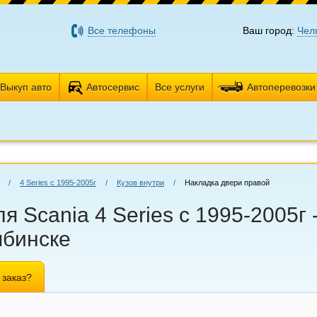
Все телефоны
Ваш город:
Чел
Выкуп авто
Автосервис
Все услуги
Автоперевозки
/
4 Series с 1995-2005г
/
Кузов внутри
/
Накладка двери правой
 Scania 4 Series с 1995-2005г 
ябинске
 заказ?