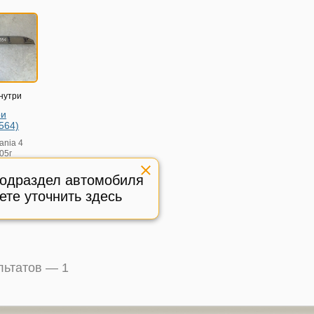
нутри
ри
564)
ania 4
05г
4
подраздел автомобиля
ая
ете уточнить здесь
:
074554
ультатов —
1