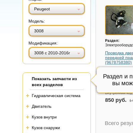
Витринный вид
Табличный вид
Peugeot
Модель:
3008
Раздел:
Модификация:
Электрооборуд
3008 с 2010-2016г
Проводка две
передней пра
(9678758380)
Модель авто:
Pe
3008 с 2010-201
Раздел и 
Показать запчасти из
Артикул:
967875
вы мож
всех разделов
Состояние:
цел
Внутренний код
Гидравлическая система
850 руб.
1 
Двигатель
Кузов внутри
Всего рез
Кузов снаружи