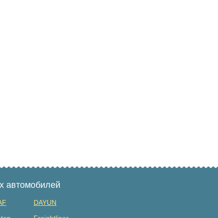
ых автомобилей
AF
DAYUN