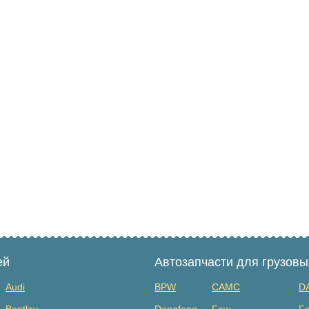
ей
Автозапчасти для грузов
Audi
BPW
CAMC
D