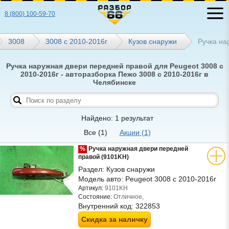
8 (800) 100-59-70
3008
3008 с 2010-2016г
Кузов снаружи
Ручка на
Ручка наружная двери передней правой для Peugeot 3008 с
2010-2016г - авторазборка Пежо 3008 с 2010-2016г в
Челябинске
Найдено: 1 результат
Все
(1)
Акции
(1)
%
Ручка наружная двери передней
правой (9101KH)
Раздел:
Кузов снаружи
Модель авто:
Peugeot 3008 с 2010-2016г
Артикул:
9101KH
Состояние:
Отличное,
Внутренний код:
322853
Скидка за наличку