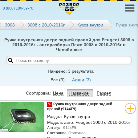
8 (800) 100-59-70
3008
3008 с 2010-2016г
Кузов внутри
Ручка вну
Ручка внутренняя двери задней правой для Peugeot 3008 с
2010-2016г - авторазборка Пежо 3008 с 2010-2016г в
Челябинске
Найдено: 3 результата
Все
(3)
Акции
(3)
Сортировка:
Цена
Название
Раздел
%
Ручка внутренняя двери задней
правой (9144F9)
Раздел:
Кузов внутри
Модель авто:
Peugeot 3008 с 2010-2016г
Артикул:
9144F9
Состояние:
Отличное,