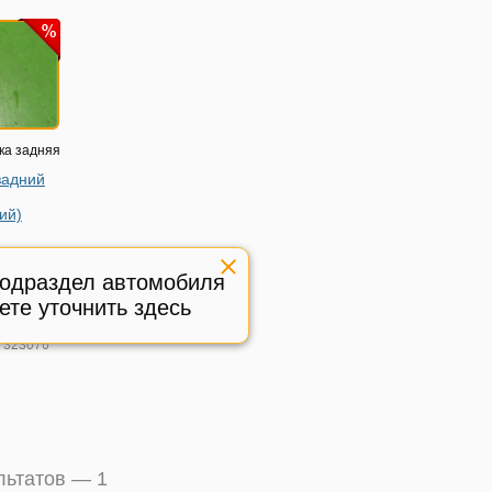
ка задняя
задний
ий)
ugeot
6г
подраздел автомобиля
8480
ете уточнить здесь
ый
:
323076
ультатов —
1