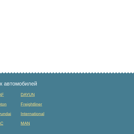
ых автомобилей
AF
DAYUN
ton
Freightliner
undai
International
AC
MAN
tsubishi
Renault