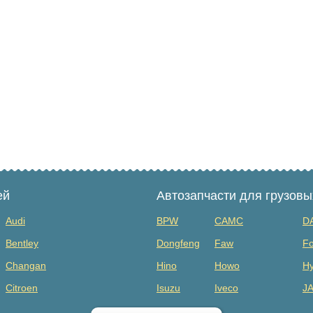
ей
Автозапчасти для грузов
Audi
BPW
CAMC
D
Bentley
Dongfeng
Faw
Fo
Changan
Hino
Howo
Hy
Citroen
Isuzu
Iveco
J
Dodge
MAZ
Mercedes Benz
Mi