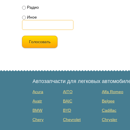
Радио
Иное
Голосовать
Автозапчасти для легковых автомобил
Acura
AITO
Alfa Romeo
Avatr
BAIC
Belgee
BMW
BYD
Cadillac
Chery
Chevrolet
Chrysler
Dacia
Daewoo
Datsun