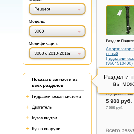
Витринный вид
Табличный вид
Peugeot
Модель:
3008
Раздел:
Подвес
Модификация:
Амортизатор 
3008 с 2010-2016г
левый
(гидравлическ
(9684518480)
Модель авто:
Pe
3008 с 2010-201
Раздел и 
Показать запчасти из
Артикул:
968451
вы мож
всех разделов
Состояние:
цел
Внутренний код
Гидравлическая система
5 900 руб.
Двигатель
7 000 руб.
Кузов внутри
Кузов снаружи
Всего рез