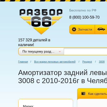
Бесплатно по РФ
8 (800) 100-59-70
Запчасти
157 329 деталей в
наличии!
По текущему разделу
Главная
/
Все марки легковых автомобилей
/
Peugeot
/
3008
Амортизатор задний левый
3008 с 2010-2016г в Челя
Как сделать
Марка: