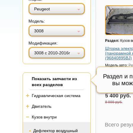
Витринный вид
Табличный вид
Peugeot
Модель:
3008
Раздел:
Кузов в
Модификация:
Шторка элект
3008 с 2010-2016г
(панорамной 
(96840895BJ)
Модель авто:
Pe
3008 с 2010-201
Раздел и 
Артикул:
968408
Показать запчасти из
вы мож
Состояние:
цел
всех разделов
Внутренний код
5 400 руб.
Гидравлическая система
8 000 руб.
Двигатель
Кузов внутри
Всего рез
Дефлектор воздушный