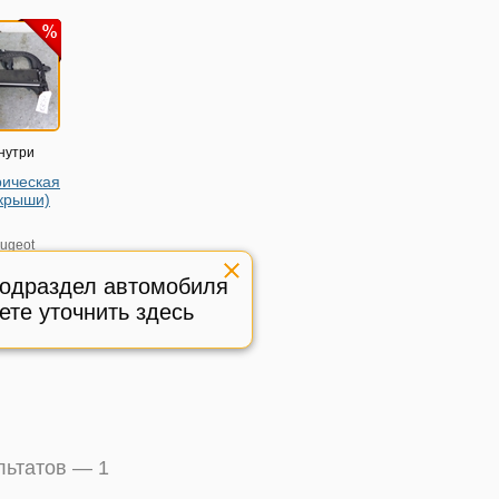
нутри
рическая
крыши)
ugeot
6г
подраздел автомобиля
95BJ
ете уточнить здесь
ый
:
103098
ультатов —
1