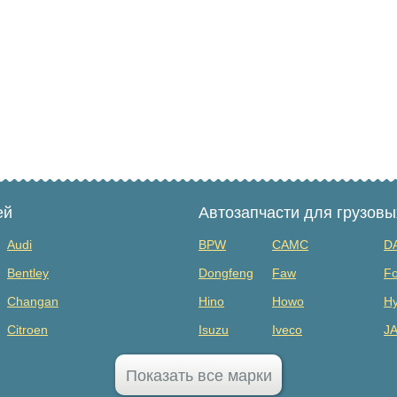
ей
Автозапчасти для грузов
Audi
BPW
CAMC
D
Bentley
Dongfeng
Faw
Fo
Changan
Hino
Howo
Hy
Citroen
Isuzu
Iveco
J
Dodge
MAZ
Mercedes Benz
Mi
Показать все марки
FAW
Sany
Scania
S