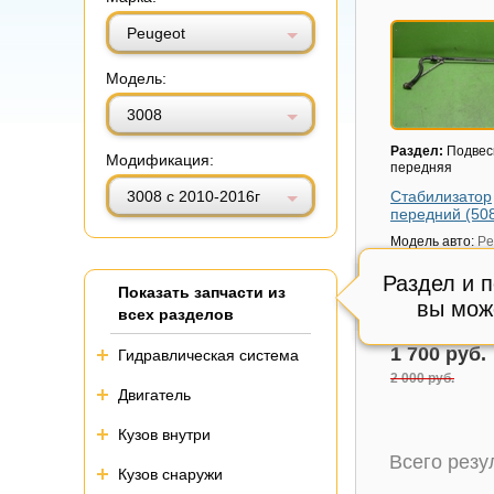
Витринный вид
Табличный вид
Peugeot
Модель:
3008
Раздел:
Подвес
Модификация:
передняя
3008 с 2010-2016г
Стабилизатор
передний (50
Модель авто:
Pe
3008 с 2010-201
Раздел и 
Артикул:
5081L9
Показать запчасти из
Состояние:
вы мож
цел
всех разделов
Внутренний код
1 700 руб.
Гидравлическая система
2 000 руб.
Двигатель
Кузов внутри
Всего рез
Кузов снаружи