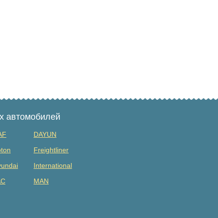
ых автомобилей
AF
DAYUN
ton
Freightliner
undai
International
AC
MAN
tsubishi
Renault
DAC
Shacman (shaanxi)