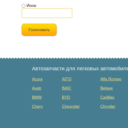
Иное
Голосовать
Автозапчасти для легковых автомобил
Acura
AITO
Alfa Romeo
Avatr
BAIC
Belgee
BMW
BYD
Cadillac
Chery
Chevrolet
Chrysler
Dacia
Daewoo
Datsun
Dongfeng
Evolute
Exeed