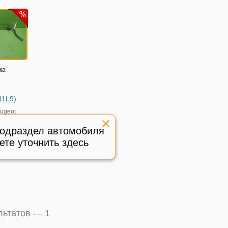
ка
81L9)
ugeot
6г
подраздел автомобиля
ете уточнить здесь
ый
:
322917
ультатов —
1