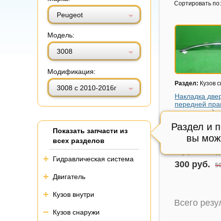
Витринный вид
Табличный вид
Сортировать по:
Peugeot
Модель:
3008
Модификация:
Раздел:
Кузов 
3008 с 2010-2016г
Накладка две
передней пра
рамку хром)
Модель авто:
Pe
Раздел и 
Показать запчасти из
3008 с 2010-201
вы мож
всех разделов
Состояние:
зад
Внутренний код
Гидравлическая система
300 руб.
50
Двигатель
Кузов внутри
Всего рез
Кузов снаружи