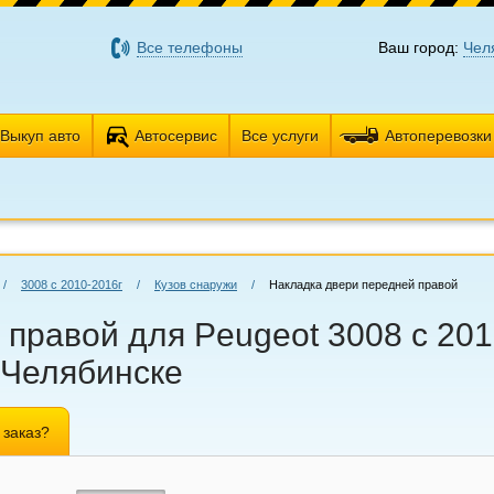
Все телефоны
Ваш город:
Чел
Выкуп авто
Автосервис
Все услуги
Автоперевозки
/
3008 с 2010-2016г
/
Кузов снаружи
/
Накладка двери передней правой
правой для Peugeot 3008 с 201
 Челябинске
 заказ?