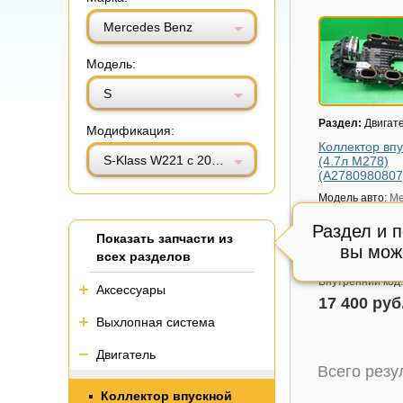
Витринный вид
Табличный вид
Mercedes Benz
Модель:
S
Раздел:
Двигат
Модификация:
Коллектор вп
S-Klass W221 с 2005-2013г (С)
(4.7л M278)
(A2780980807
Модель авто:
Me
Benz S-Klass W2
2013г (С)
Раздел и 
Показать запчасти из
Артикул:
A2780
вы мож
всех разделов
Состояние:
Отл
Внутренний код
Аксессуары
17 400 руб
Выхлопная система
Двигатель
Всего рез
Коллектор впускной