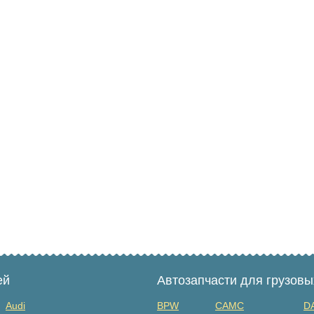
ей
Автозапчасти для грузов
Audi
BPW
CAMC
D