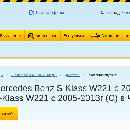
Все телефоны
Ваш город:
Чел
Выкуп авто
Автосервис
Все услуги
Автоперевозки
S
/
S-Klass W221 с 2005-2013г (С)
/
Двигатель
/
Коллектор впускной
ercedes Benz S-Klass W221 с 20
Klass W221 с 2005-2013г (С) в
 заказ?