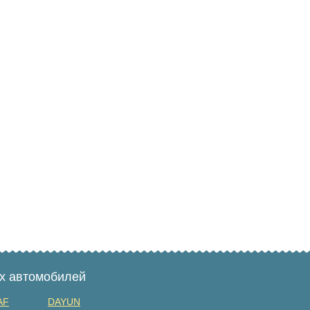
ых автомобилей
AF
DAYUN