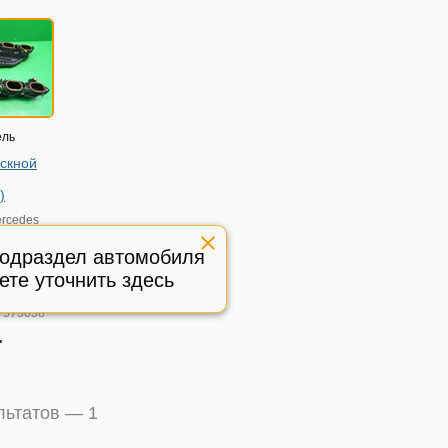
ель
ускной
)
rcedes
21 с 2005-
подраздел автомобиля
980807
ете уточнить здесь
ичное,
:
573038
.
ультатов —
1