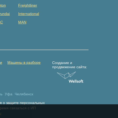
ton
Freightliner
undai
International
AC
MAN
tsubishi
Renault
DAC
Shacman (shaanxi)
lvo
Yuejin
амаз
Погрузчик
ти
Машины в разборе
Создание и
продвижение сайта:
нь
Уфа
Челябинск
я о защите персональных
время связаться с ИП
u