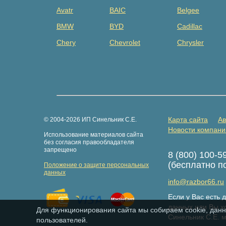
Avatr
BAIC
Belgee
BMW
BYD
Cadillac
Chery
Chevrolet
Chrysler
Dacia
Daewoo
Datsun
Dongfeng
Evolute
Exeed
Fiat
Ford
Foton
GAZ
Geely
Genesis
Карта сайта
Ав
© 2004-2026 ИП Синельник С.Е.
Great Wall
Haima
Haval
Новости компани
Использование материалов сайта
Hongqi
Hummer
Hyundai
без согласия правообладателя
запрещено
8 (800) 100-5
Isuzu
Iveco
JAC
(бесплатно п
Положение о защите персональных
Jaguar
Jeep
Jetour
данных
info@razbor66.ru
Kaiyi
Kia
Knewstar
Если у Вас есть
LDV
Lexus
Lifan
данных или Вы хо
Для функционирования сайта мы собираем cookie, данн
Синельник С.Е. 
пользователей.
LiXiang
LuxGen
Maserati