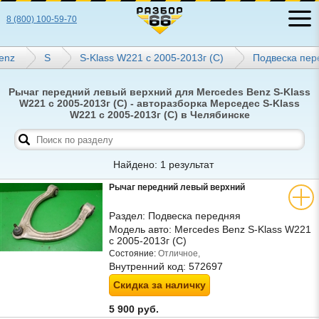
8 (800) 100-59-70
enz
S
S-Klass W221 с 2005-2013г (С)
Подвеска пер
Рычаг передний левый верхний для Mercedes Benz S-Klass
W221 с 2005-2013г (С) - авторазборка Мерседес S-Klass
W221 с 2005-2013г (С) в Челябинске
Найдено: 1 результат
Рычаг передний левый верхний
Раздел:
Подвеска передняя
Модель авто:
Mercedes Benz S-Klass W221
с 2005-2013г (С)
Состояние:
Отличное,
Внутренний код:
572697
Скидка за наличку
5 900 руб.