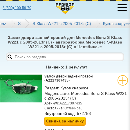
8 (800) 100-59-70
enz
S
S-Klass W221 с 2005-2013г (С)
Кузов снаруж
Замок двери задней правой для Mercedes Benz S-Klass
W221 с 2005-2013г (С) - авторазборка Мерседес S-Klass
W221 с 2005-2013г (С) в Челябинске
Найдено: 1 результат
Замок двери задней правой
(A2217307435)
Раздел:
Кузов снаружи
Модель авто:
Mercedes Benz S-Klass W221
с 2005-2013г (С)
Артикул:
A2217307435
Состояние:
Отличное,
Внутренний код:
572758
Скидка за наличку