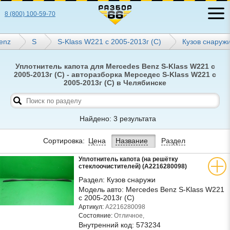
8 (800) 100-59-70
enz
S
S-Klass W221 с 2005-2013г (С)
Кузов снаруж
Уплотнитель капота для Mercedes Benz S-Klass W221 с
2005-2013г (С) - авторазборка Мерседес S-Klass W221 с
2005-2013г (С) в Челябинске
Найдено: 3 результата
Сортировка:
Цена
Название
Раздел
Уплотнитель капота (на решётку
стеклоочистителей) (A2216280098)
Раздел:
Кузов снаружи
Модель авто:
Mercedes Benz S-Klass W221
с 2005-2013г (С)
Артикул:
A2216280098
Состояние:
Отличное,
Внутренний код:
573234