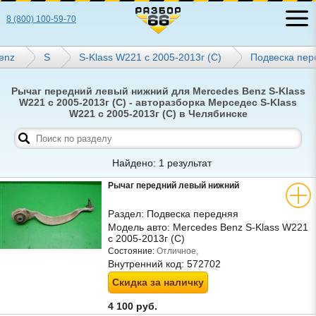
8 (800) 100-59-70
enz
S
S-Klass W221 с 2005-2013г (С)
Подвеска пер
Рычаг передний левый нижний для Mercedes Benz S-Klass
W221 с 2005-2013г (С) - авторазборка Мерседес S-Klass
W221 с 2005-2013г (С) в Челябинске
Найдено: 1 результат
Рычаг передний левый нижний
Раздел:
Подвеска передняя
Модель авто:
Mercedes Benz S-Klass W221
с 2005-2013г (С)
Состояние:
Отличное,
Внутренний код:
572702
Скидка за наличку
4 100 руб.