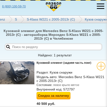
8 (800) 100-59-70
enz
S
S-Klass W221 с 2005-2013г (С)
Кузов снаруж
Кузовной элемент для Mercedes Benz S-Klass W221 с 2005-
2013г (С) - авторазборка Мерседес S-Klass W221 с 2005-
2013г (С) в Челябинске
Найдено: 1 результат
Кузовной элемент (задняя часть лонг)
Раздел:
Кузов снаружи
Модель авто:
Mercedes Benz S-Klass W221
с 2005-2013г (С)
Состояние:
левое крыло мятое
Внутренний код:
572797
Скидка за наличку
40 500 руб.