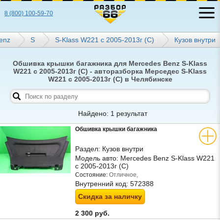
8 (800) 100-59-70
enz
S
S-Klass W221 с 2005-2013г (С)
Кузов внутри
Обшивка крышки багажника для Mercedes Benz S-Klass
W221 с 2005-2013г (С) - авторазборка Мерседес S-Klass
W221 с 2005-2013г (С) в Челябинске
Найдено: 1 результат
Обшивка крышки багажника
Раздел:
Кузов внутри
Модель авто:
Mercedes Benz S-Klass W221
с 2005-2013г (С)
Состояние:
Отличное,
Внутренний код:
572388
Скидка за наличку
2 300 руб.