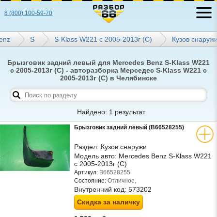
8 (800) 100-59-70
enz
S
S-Klass W221 с 2005-2013г (С)
Кузов снаруж
Брызговик задний левый для Mercedes Benz S-Klass W221
с 2005-2013г (С) - авторазборка Мерседес S-Klass W221 с
2005-2013г (С) в Челябинске
Найдено: 1 результат
Брызговик задний левый (B66528255)
Раздел:
Кузов снаружи
Модель авто:
Mercedes Benz S-Klass W221
с 2005-2013г (С)
Артикул:
B66528255
Состояние:
Отличное,
Внутренний код:
573202
Скидка за наличку