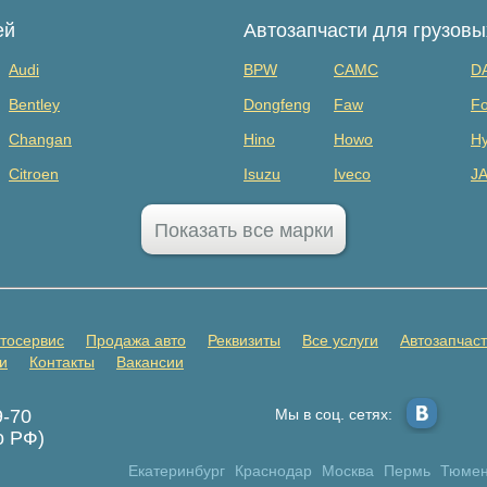
ей
Автозапчасти для грузов
Audi
BPW
CAMC
D
Bentley
Dongfeng
Faw
Fo
Changan
Hino
Howo
Hy
Citroen
Isuzu
Iveco
J
Dodge
MAZ
Mercedes Benz
Mi
Показать все марки
FAW
Sany
Scania
S
GAC
SHANQI
Sitrak
Vo
GMC
ГАЗ
ЗИЛ
К
тосервис
Продажа авто
Реквизиты
Все услуги
Автозапчас
Honda
Прицепы
и
Контакты
Вакансии
Infiniti
9-70
Мы в соц. сетях:
Jaecoo
о РФ)
Jetta
Екатеринбург
Краснодар
Москва
Пермь
Тюме