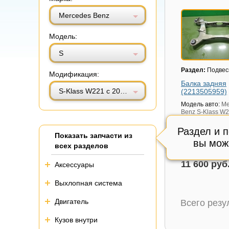
Витринный вид
Табличный вид
Mercedes Benz
Модель:
S
Раздел:
Подвес
Модификация:
Балка задняя
S-Klass W221 с 2005-2013г (С)
(2213505959)
Модель авто:
Me
Benz S-Klass W2
2013г (С)
Раздел и 
Артикул:
221350
Показать запчасти из
Состояние:
вы мож
Отл
всех разделов
Внутренний код
11 600 руб
Аксессуары
Выхлопная система
Двигатель
Всего рез
Кузов внутри