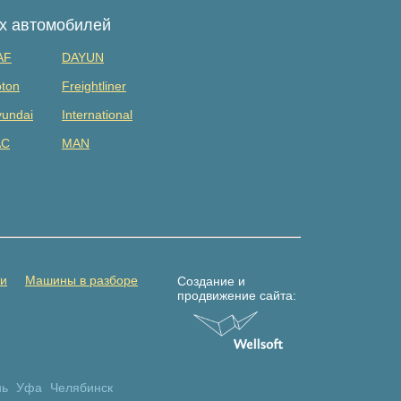
ых автомобилей
AF
DAYUN
ton
Freightliner
undai
International
AC
MAN
tsubishi
Renault
DAC
Shacman (shaanxi)
lvo
Yuejin
амаз
Погрузчик
ти
Машины в разборе
Создание и
продвижение сайта:
нь
Уфа
Челябинск