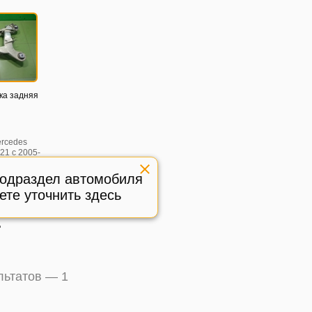
ка задняя
rcedes
21 с 2005-
подраздел автомобиля
5959
ете уточнить здесь
ичное,
:
572552
.
ультатов —
1