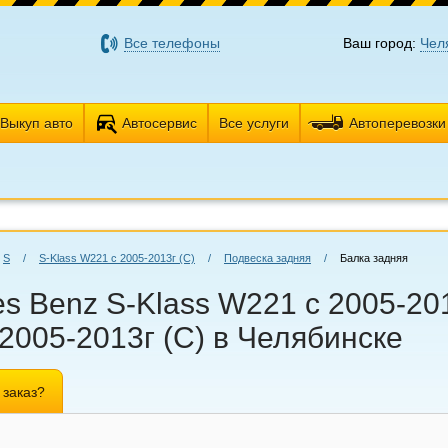
Все телефоны
Ваш город:
Чел
Выкуп авто
Автосервис
Все услуги
Автоперевозки
S
/
S-Klass W221 с 2005-2013г (С)
/
Подвеска задняя
/
Балка задняя
s Benz S-Klass W221 с 2005-201
2005-2013г (С) в Челябинске
 заказ?