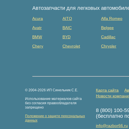
Автозапчасти для легковых автомобил
Acura
AITO
Alfa Romeo
Avatr
BAIC
Belgee
BMW
BYD
Cadillac
Chery
Chevrolet
Chrysler
Dacia
Daewoo
Datsun
Dongfeng
Evolute
Exeed
Fiat
Ford
Foton
GAZ
Geely
Genesis
Карта сайта
Ав
© 2004-2026 ИП Синельник С.Е.
Great Wall
Haima
Haval
Новости компани
Использование материалов сайта
Hongqi
Hummer
Hyundai
без согласия правообладателя
запрещено
8 (800) 100-5
Isuzu
Iveco
JAC
(бесплатно п
Положение о защите персональных
Jaguar
Jeep
Jetour
данных
info@razbor66.ru