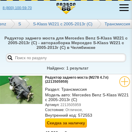
8 (800) 100-59-70
enz
S
S-Klass W221 с 2005-2013г (С)
Трансмиссия
Редуктор заднего моста для Mercedes Benz S-Klass W221 с
2005-2013г (С) - авторазборка Мерседес S-Klass W221 с
2005-2013г (С) в Челябинске
Найдено: 1 результат
Редуктор заднего моста (M278 4.7л)
(2213505959)
Раздел:
Трансмиссия
Модель авто:
Mercedes Benz S-Klass W221
с 2005-2013г (С)
Артикул:
2213505959
Состояние:
Отличное,
Внутренний код:
572553
Скидка за наличку