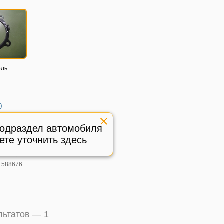
ель
)
rcedes
21 с 2005-
подраздел автомобиля
ете уточнить здесь
410680
ичное,
:
588676
ультатов —
1