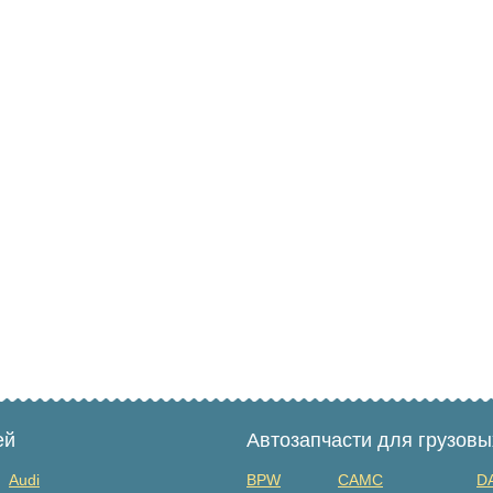
ей
Автозапчасти для грузов
Audi
BPW
CAMC
D