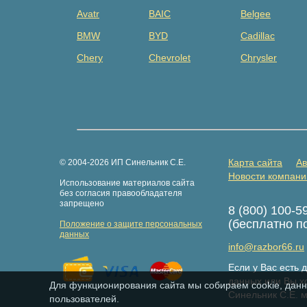
Avatr
BAIC
Belgee
BMW
BYD
Cadillac
Chery
Chevrolet
Chrysler
Dacia
Daewoo
Datsun
Dongfeng
Evolute
Exeed
Fiat
Ford
Foton
GAZ
Geely
Genesis
Карта сайта
Ав
© 2004-2026 ИП Синельник С.Е.
Great Wall
Haima
Haval
Новости компани
Использование материалов сайта
Hongqi
Hummer
Hyundai
без согласия правообладателя
запрещено
8 (800) 100-5
Isuzu
Iveco
JAC
(бесплатно п
Положение о защите персональных
Jaguar
Jeep
Jetour
данных
info@razbor66.ru
Kaiyi
Kia
Knewstar
Если у Вас есть
LDV
Lexus
Lifan
данных или Вы хо
Для функционирования сайта мы собираем cookie, данн
Синельник С.Е. 
пользователей.
LiXiang
LuxGen
Maserati