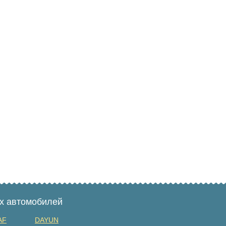
ых автомобилей
AF
DAYUN