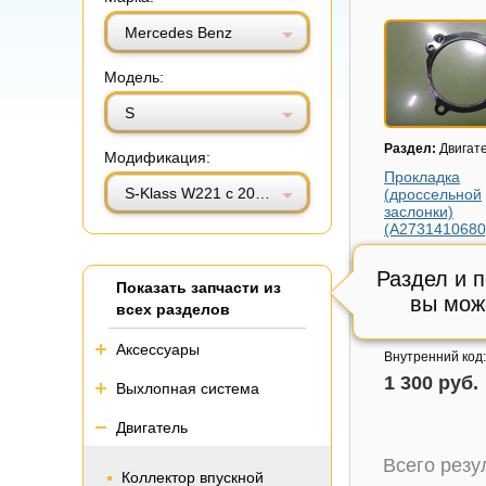
Витринный вид
Табличный вид
Mercedes Benz
Модель:
S
Раздел:
Двигат
Модификация:
Прокладка
S-Klass W221 с 2005-2013г (С)
(дроссельной
заслонки)
(A2731410680
Модель авто:
Me
Benz S-Klass W2
Раздел и 
Показать запчасти из
2013г (С)
вы мож
всех разделов
Артикул:
A2731
Состояние:
Отл
Аксессуары
Внутренний код
1 300 руб.
Выхлопная система
Двигатель
Всего рез
Коллектор впускной