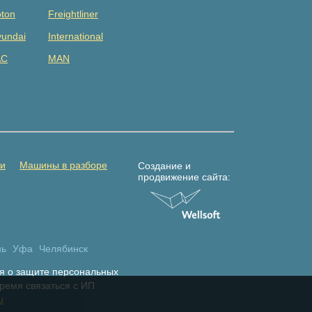
ton
Freightliner
undai
International
AC
MAN
tsubishi
Renault
DAC
Shacman (shaanxi)
lvo
Yuejin
амаз
Погрузчик
ти
Машины в разборе
Создание и
продвижение сайта:
нь
Уфа
Челябинск
я о защите персональных
время связаться с ИП
u