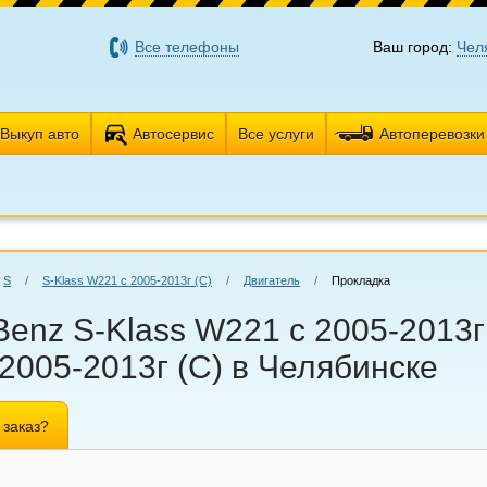
Все телефоны
Ваш город:
Чел
Выкуп авто
Автосервис
Все услуги
Автоперевозки
S
/
S-Klass W221 с 2005-2013г (С)
/
Двигатель
/
Прокладка
enz S-Klass W221 с 2005-2013г 
2005-2013г (С) в Челябинске
 заказ?