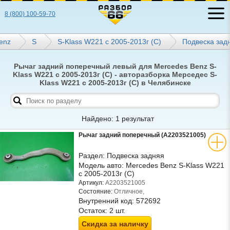
8 (800) 100-59-70
enz
S
S-Klass W221 с 2005-2013г (С)
Подвеска зад
Рычаг задний поперечный левый для Mercedes Benz S-
Klass W221 с 2005-2013г (С) - авторазборка Мерседес S-
Klass W221 с 2005-2013г (С) в Челябинске
Найдено: 1 результат
Рычаг задний поперечный (A2203521005)
Раздел:
Подвеска задняя
Модель авто:
Mercedes Benz S-Klass W221
с 2005-2013г (С)
Артикул:
A2203521005
Состояние:
Отличное,
Внутренний код:
572692
Остаток:
2 шт.
Скидка за наличку