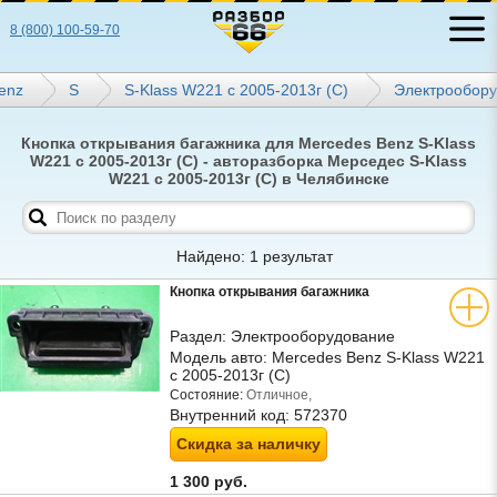
8 (800) 100-59-70
enz
S
S-Klass W221 с 2005-2013г (С)
Электрообор
Кнопка открывания багажника для Mercedes Benz S-Klass
W221 с 2005-2013г (С) - авторазборка Мерседес S-Klass
W221 с 2005-2013г (С) в Челябинске
Найдено: 1 результат
Кнопка открывания багажника
Раздел:
Электрооборудование
Модель авто:
Mercedes Benz S-Klass W221
с 2005-2013г (С)
Состояние:
Отличное,
Внутренний код:
572370
Скидка за наличку
1 300 руб.