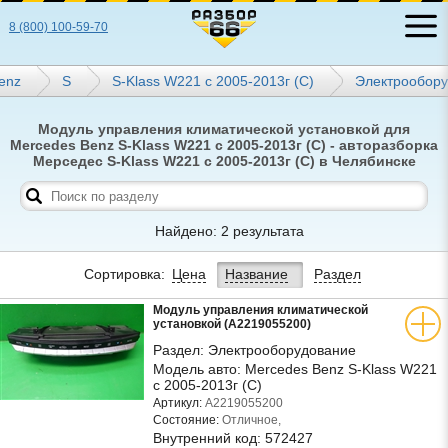
8 (800) 100-59-70
enz
S
S-Klass W221 с 2005-2013г (С)
Электрообор
Модуль управления климатической установкой для
Mercedes Benz S-Klass W221 с 2005-2013г (С) - авторазборка
Мерседес S-Klass W221 с 2005-2013г (С) в Челябинске
Найдено: 2 результата
Сортировка:
Цена
Название
Раздел
Модуль управления климатической
установкой (A2219055200)
Раздел:
Электрооборудование
Модель авто:
Mercedes Benz S-Klass W221
с 2005-2013г (С)
Артикул:
A2219055200
Состояние:
Отличное,
Внутренний код:
572427