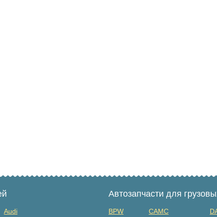
ей
Автозапчасти для грузов
Audi
BPW
CAMC
D