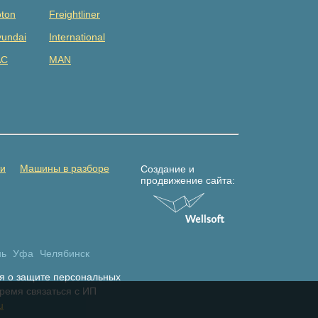
ton
Freightliner
undai
International
AC
MAN
tsubishi
Renault
DAC
Shacman (shaanxi)
lvo
Yuejin
амаз
Погрузчик
ти
Машины в разборе
Создание и
продвижение сайта:
нь
Уфа
Челябинск
я о защите персональных
время связаться с ИП
u