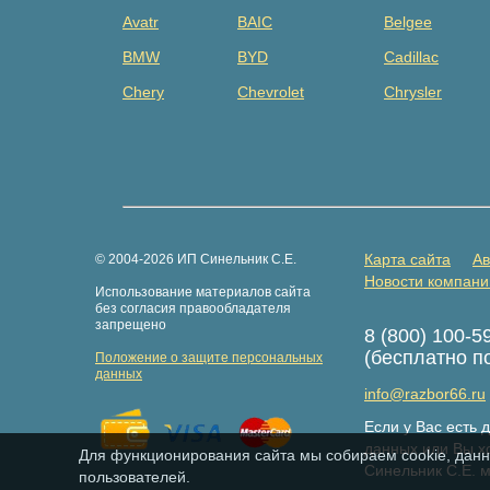
Avatr
BAIC
Belgee
BMW
BYD
Cadillac
Chery
Chevrolet
Chrysler
Dacia
Daewoo
Datsun
Dongfeng
Evolute
Exeed
Fiat
Ford
Foton
GAZ
Geely
Genesis
Карта сайта
Ав
© 2004-2026 ИП Синельник С.Е.
Great Wall
Haima
Haval
Новости компани
Использование материалов сайта
Hongqi
Hummer
Hyundai
без согласия правообладателя
запрещено
8 (800) 100-5
Isuzu
Iveco
JAC
(бесплатно п
Положение о защите персональных
Jaguar
Jeep
Jetour
данных
info@razbor66.ru
Kaiyi
Kia
Knewstar
Если у Вас есть
LDV
Lexus
Lifan
данных или Вы хо
Для функционирования сайта мы собираем cookie, данн
Синельник С.Е. 
пользователей.
LiXiang
LuxGen
Maserati