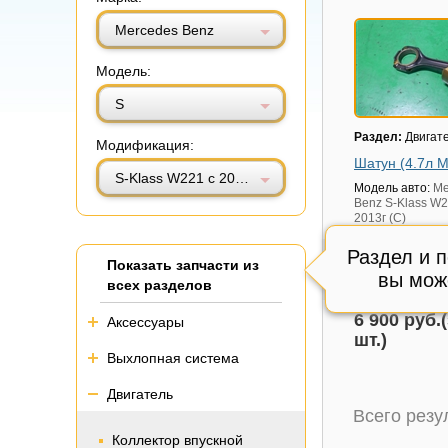
Витринный вид
Табличный вид
Mercedes Benz
Модель:
S
Раздел:
Двигат
Модификация:
Шатун (4.7л 
S-Klass W221 с 2005-2013г (С)
Модель авто:
Me
Benz S-Klass W2
2013г (С)
Состояние:
Отл
Раздел и 
Поршень повре
Показать запчасти из
Внутренний код
вы мож
всех разделов
Остаток:
8 шт.
6 900 руб.(
Аксессуары
шт.)
Выхлопная система
Двигатель
Всего рез
Коллектор впускной