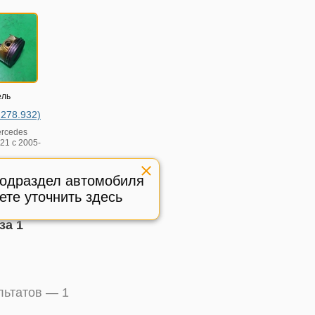
ель
M278.932)
rcedes
21 с 2005-
ичное,
подраздел автомобиля
жден
:
627763
ете уточнить здесь
за 1
ультатов —
1