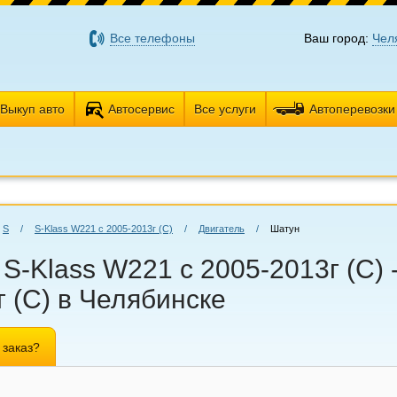
Все телефоны
Ваш город:
Чел
Выкуп авто
Автосервис
Все услуги
Автоперевозки
S
/
S-Klass W221 с 2005-2013г (С)
/
Двигатель
/
Шатун
S-Klass W221 с 2005-2013г (С)
г (С) в Челябинске
 заказ?