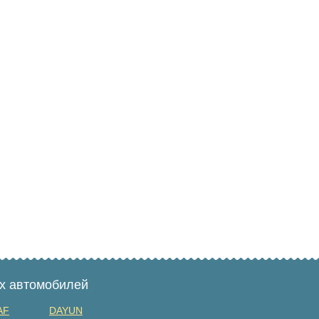
ых автомобилей
AF
DAYUN