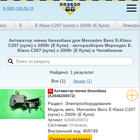
8 (800) 100-59-70
enz
E
E-Klass C207 (купе) с 2009г (Е Купе)
Электро
Активатор лючка бензобака для Mercedes Benz E-Klass
C207 (купе) с 2009г (Е Купе) - авторазборка Мерседес E-
Klass C207 (купе) с 2009г (Е Купе) в Челябинске
Найдено: 1 результат
Все
(1)
Акции
(1)
%
Активатор лючка бензобака
(A2048200072)
Раздел:
Электрооборудование
Модель авто:
Mercedes Benz E-Klass C207
(купе) с 2009г (Е Купе)
Артикул:
A2048200072
Состояние:
Отличное,
Внутренний код:
469749
Скидка за наличку