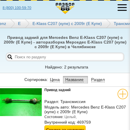
8 (800) 100-59-70
enz
E
E-Klass C207 (купе) с 2009г (Е Купе)
Трансми
Привод задний для Mercedes Benz E-Klass C207 (купе) с
2009г (Е Купе) - авторазборка Мерседес E-Klass C207 (купе)
с 2009г (Е Купе) в Челябинске
Найдено: 2 результата
Сортировка:
Цена
Название
Раздел
Привод задний
Раздел:
Трансмиссия
Модель авто:
Mercedes Benz E-Klass C207
(купе) с 2009г (Е Купе)
Состояние:
Целый,
Внутренний код:
469759
Скидка за наличку