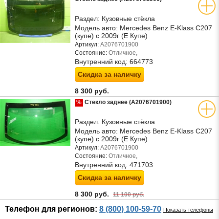
Раздел:
Кузовные стёкла
Модель авто:
Mercedes Benz E-Klass C207
(купе) с 2009г (Е Купе)
Артикул:
A2076701900
Состояние:
Отличное,
Внутренний код:
664773
Скидка за наличку
8 300 руб.
%
Стекло заднее (A2076701900)
Раздел:
Кузовные стёкла
Модель авто:
Mercedes Benz E-Klass C207
(купе) с 2009г (Е Купе)
Артикул:
A2076701900
Состояние:
Отличное,
Внутренний код:
471703
Скидка за наличку
8 300 руб.
11 100 руб.
Телефон для регионов:
8 (800) 100-59-70
Показать телефоны