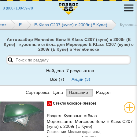
8 (800) 100-59-70
enz
E
E-Klass C207 (купе) с 2009г (Е Купе)
Кузовны
Авторазбор Mercedes Benz E-Klass C207 (купе) с 2009г (Е
Купе) - кузовные стёкла для Мерседес E-Klass C207 (купе) с
2009г (Е Купе) в Челябинске
Найдено: 7 результатов
Все
(7)
Акции
(3)
Сортировка:
Цена
Название
Раздел
%
Стекло боковое (левое)
Раздел:
Кузовные стёкла
Модель авто:
Mercedes Benz E-Klass C207
(купе) с 2009г (Е Купе)
Состояние:
Мелкие царапины,